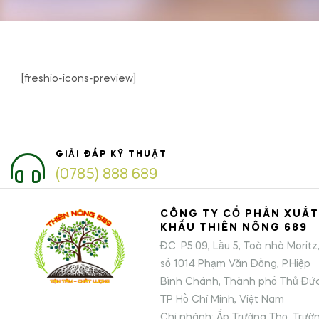
[freshio-icons-preview]
GIẢI ĐÁP KỸ THUẬT
(0785) 888 689
CÔNG TY CỔ PHẦN XUẤT
KHẨU THIÊN NÔNG 689
ĐC: P5.09, Lầu 5, Toà nhà Moritz
số 1014 Phạm Văn Đồng, P.Hiệp
Bình Chánh, Thành phố Thủ Đức
TP Hồ Chí Minh, Việt Nam
Chi nhánh: Ấp Trường Thọ, Trườ