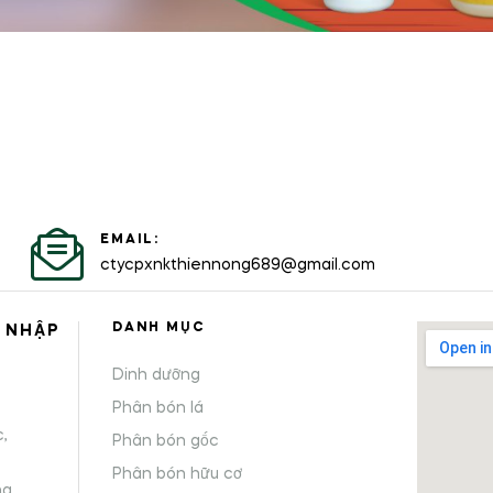
EMAIL:
ctycpxnkthiennong689@gmail.com
DANH MỤC
 NHẬP
Dinh dưỡng
,
Phân bón lá
,
Phân bón gốc
Phân bón hữu cơ
ng