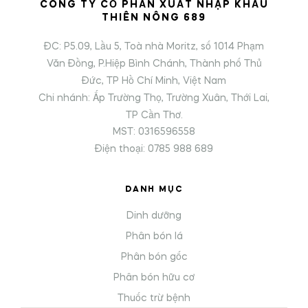
CÔNG TY CỔ PHẦN XUẤT NHẬP KHẨU
THIÊN NÔNG 689
ĐC: P5.09, Lầu 5, Toà nhà Moritz, số 1014 Phạm
Văn Đồng, P.Hiệp Bình Chánh, Thành phố Thủ
Đức, TP Hồ Chí Minh, Việt Nam
Chi nhánh: Ấp Trường Thọ, Trường Xuân, Thới Lai,
TP Cần Thơ.
MST: 0316596558
Điện thoại: 0785 988 689
DANH MỤC
Dinh dưỡng
Phân bón lá
Phân bón gốc
Phân bón hữu cơ
Thuốc trừ bệnh