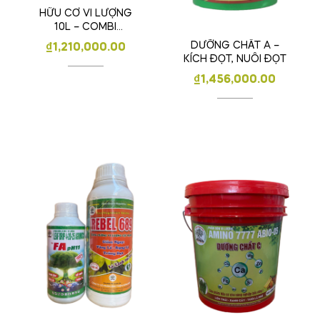
HỮU CƠ VI LƯỢNG
10L – COMBI
ORGANIC MKA
DƯỠNG CHẤT A –
₫
1,210,000.00
KÍCH ĐỌT, NUÔI ĐỌT
₫
1,456,000.00