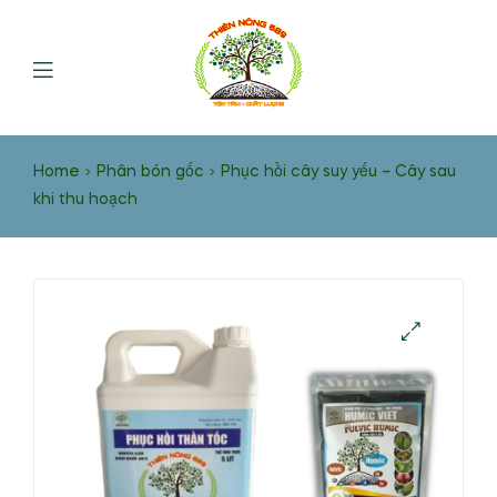
Home
Phân bón gốc
Phục hồi cây suy yếu – Cây sau
khi thu hoạch