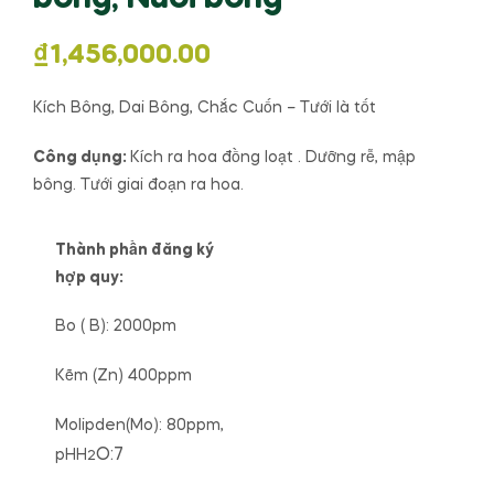
₫
1,456,000.00
Kích Bông, Dai Bông, Chắc Cuốn – Tưới là tốt
Công dụng:
Kích ra hoa đồng loạt . Dưỡng rễ, mập
bông. Tưới giai đoạn ra hoa.
Thành phần đăng ký
hợp quy:
Bo ( B): 2000pm
Kẽm (Zn) 400ppm
Molipden(Mo): 80ppm,
O:7
pHH
2