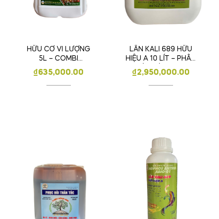
HỮU CƠ VI LƯỢNG
LÂN KALI 689 HỮU
5L – COMBI
HIỆU A 10 LÍT – PHÂN
OGRANIC MKA
BÓN LÁ PK – VI
₫
635,000.00
₫
2,950,000.00
LƯỢNG ARIFOS
NTIRUS ABIO – 01