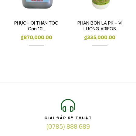
PHÂN BÓN LÁ PK – VI
PHỤC HỒI THẦN TỐC
LƯỢNG ARIFOS
Can 10L
NTIRUS ABIO – 01
₫
335,000.00
₫
870,000.00
HIỆU LÂN KALI 689
HỮU HIỆU A 1 LÍT
GIẢI ĐÁP KỸ THUẬT
(0785) 888 689