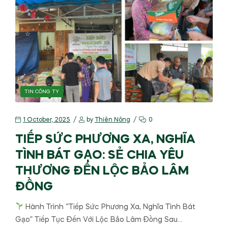
TIN CÔNG TY
1 October, 2025
by
Thiên Nông
0
TIẾP SỨC PHƯƠNG XA, NGHĨA
TÌNH BÁT GẠO: SẺ CHIA YÊU
THƯƠNG ĐẾN LỘC BẢO LÂM
ĐỒNG
Hành Trình “Tiếp Sức Phương Xa, Nghĩa Tình Bát
Gạo” Tiếp Tục Đến Với Lộc Bảo Lâm Đồng Sau…