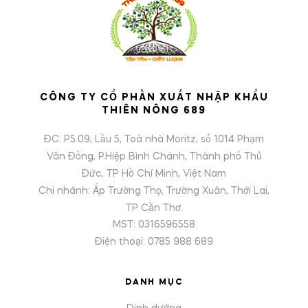
CÔNG TY CỔ PHẦN XUẤT NHẬP KHẨU
THIÊN NÔNG 689
ĐC: P5.09, Lầu 5, Toà nhà Moritz, số 1014 Phạm
Văn Đồng, P.Hiệp Bình Chánh, Thành phố Thủ
Đức, TP Hồ Chí Minh, Việt Nam
Chi nhánh: Ấp Trường Thọ, Trường Xuân, Thới Lai,
TP Cần Thơ.
MST: 0316596558
Điện thoại: 0785 988 689
DANH MỤC