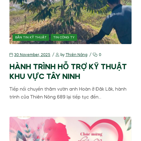
BẢN TIN KỸ THUẬT
TIN CÔNG TY
30 November, 2025
by
Thiên Nông
0
HÀNH TRÌNH HỖ TRỢ KỸ THUẬT
KHU VỰC TÂY NINH
Tiếp nối chuyến thăm vườn anh Hoàn ở Đăk Lăk, hành
trình của Thiên Nông 689 lại tiếp tục đến…