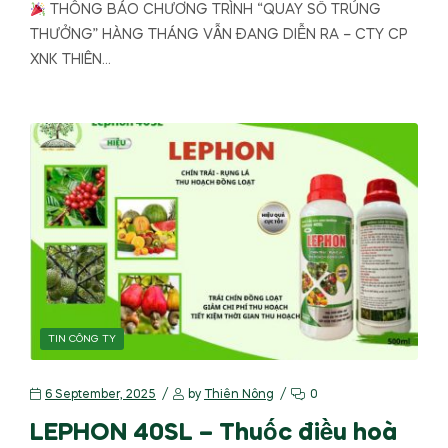
THÔNG BÁO CHƯƠNG TRÌNH “QUAY SỐ TRÚNG
THƯỞNG” HÀNG THÁNG VẪN ĐANG DIỄN RA – CTY CP
XNK THIÊN…
TIN CÔNG TY
6 September, 2025
by
Thiên Nông
0
LEPHON 40SL – Thuốc điều hoà