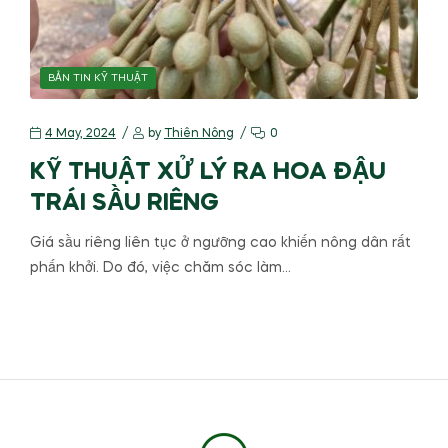
BẢN TIN KỸ THUẬT
4 May, 2024
by
Thiên Nông
0
KỸ THUẬT XỬ LÝ RA HOA ĐẬU
TRÁI SẦU RIÊNG
Giá sầu riêng liên tục ở ngưỡng cao khiến nông dân rất
phấn khởi. Do đó, việc chăm sóc làm…