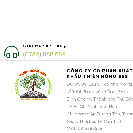
GIẢI ĐÁP KỸ THUẬT
(0785) 888 689
CÔNG TY CỔ PHẦN XUẤT
KHẨU THIÊN NÔNG 689
ĐC: P5.09, Lầu 5, Toà nhà Moritz
số 1014 Phạm Văn Đồng, P.Hiệp
Bình Chánh, Thành phố Thủ Đức
TP Hồ Chí Minh, Việt Nam
Chi nhánh: Ấp Trường Thọ, Trườ
Xuân, Thới Lai, TP Cần Thơ.
MST: 0316596558