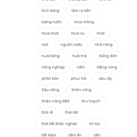
kích bông
làm ra tiền
lượng nước
mùa màng
mùa mưa
mùa vụ
mưa
mọt
nguồn nước
nhà nông
nuôi bông
nuôi trái
Nông dân
nông nghiệp
nấm
Nắng nóng
phân bón
phục hồi
sâu rầy
Sầu riêng
thiên nông
thiên nông 689
thu hoạch
thối rễ
thời tiết
thời tiết khắc nghiệt
tin tức
tiết kiệm
tiềm ẩn
tiền