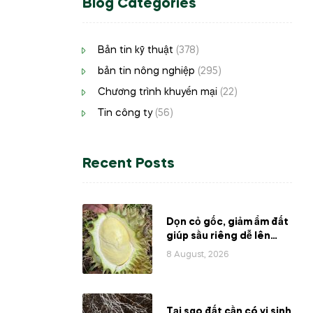
Blog Categories
Bản tin kỹ thuật
(378)
bản tin nông nghiệp
(295)
Chương trình khuyến mại
(22)
Tin công ty
(56)
Recent Posts
Dọn cỏ gốc, giảm ẩm đất
giúp sầu riêng dễ lên
cơm giai đoạn gần thu
8 August, 2026
hoạch
Tại sao đất cần có vi sinh