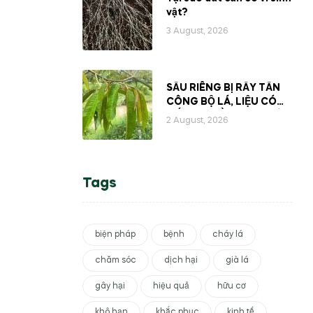
vật?
3 August, 2026
SẦU RIÊNG BỊ RẦY TẤN
CÔNG BỘ LÁ, LIỆU CÓ
MẤT ĐI PHẦN NHỰA BÊN
2 August, 2026
TRONG CÂY?
Tags
biện pháp
bệnh
cháy lá
chăm sóc
dịch hại
già lá
gây hại
hiệu quả
hữu cơ
khô hạn
khắc phục
kinh tế