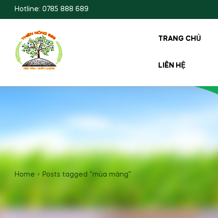
Hotline: 0785 888 689
TRANG CHỦ
LIÊN HỆ
Home
Posts tagged “mùa màng”