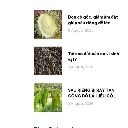
Dọn cỏ gốc, giảm ẩm đất
giúp sầu riêng dễ lên
cơm giai đoạn gần thu
8 August, 2026
hoạch
Tại sao đất cần có vi sinh
vật?
3 August, 2026
SẦU RIÊNG BỊ RẦY TẤN
CÔNG BỘ LÁ, LIỆU CÓ
MẤT ĐI PHẦN NHỰA BÊN
2 August, 2026
TRONG CÂY?