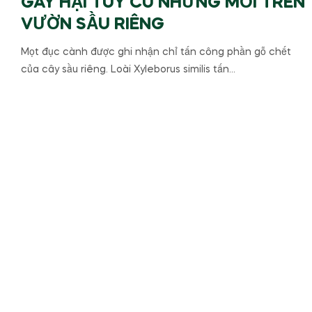
GÂY HẠI TUY CŨ NHƯNG MỚI TRÊN
VƯỜN SẦU RIÊNG
Mọt đục cành được ghi nhận chỉ tấn công phần gỗ chết
của cây sầu riêng. Loài Xyleborus similis tấn…