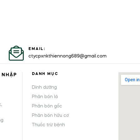
EMAIL:
ctycpxnkthiennong689@gmail.com
DANH MỤC
 NHẬP
Dinh dưỡng
,
Phân bón lá
,
Phân bón gốc
Phân bón hữu cơ
ng
Thuốc trừ bệnh