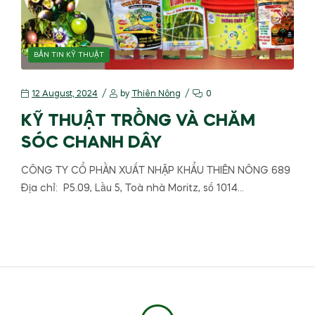
BẢN TIN KỸ THUẬT
12 August, 2024
by
Thiên Nông
0
KỸ THUẬT TRỒNG VÀ CHĂM
SÓC CHANH DÂY
CÔNG TY CỔ PHẦN XUẤT NHẬP KHẨU THIÊN NÔNG 689
Địa chỉ: P5.09, Lầu 5, Toà nhà Moritz, số 1014…