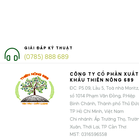
GIẢI ĐÁP KỸ THUẬT
(0785) 888 689
CÔNG TY CỔ PHẦN XUẤT
KHẨU THIÊN NÔNG 689
ĐC: P5.09, Lầu 5, Toà nhà Moritz
số 1014 Phạm Văn Đồng, P.Hiệp
Bình Chánh, Thành phố Thủ Đức
TP Hồ Chí Minh, Việt Nam
Chi nhánh: Ấp Trường Thọ, Trườ
Xuân, Thới Lai, TP Cần Thơ.
MST: 0316596558