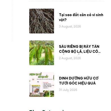
Tại sao đất cần có vi sinh
vật?
3 August, 2026
SẦU RIÊNG BỊ RẦY TẤN
CÔNG BỘ LÁ, LIỆU CÓ
MẤT ĐI PHẦN NHỰA BÊN
2 August, 2026
TRONG CÂY?
DINH DƯỠNG HỮU CƠ
TƯỚI GỐC HIỆU QUẢ
31 July, 2026