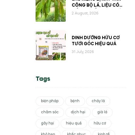
CÔNG BỘ LÁ, LIỆU CÓ
MẤT ĐI PHẦN NHỰA BÊN
2 August, 2026
TRONG CÂY?
DINH DƯỠNG HỮU CƠ
TƯỚI GỐC HIỆU QUẢ
31 July, 2026
Tags
biện pháp
bệnh
cháy lá
chăm sóc
dịch hại
già lá
gây hại
hiệu quả
hữu cơ
khô hạn
khắc phục
kinh tế