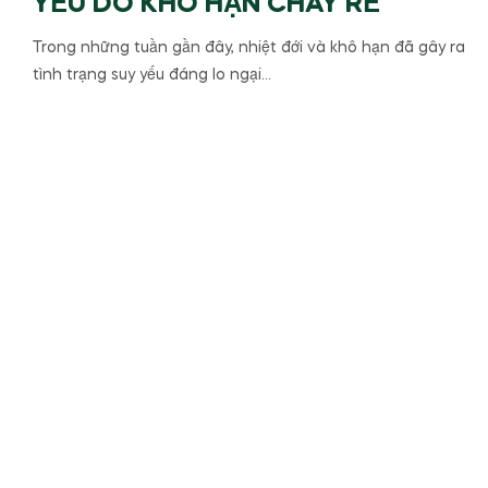
YẾU DO KHÔ HẠN CHÁY RỄ
Trong những tuần gần đây, nhiệt đới và khô hạn đã gây ra
tình trạng suy yếu đáng lo ngại…