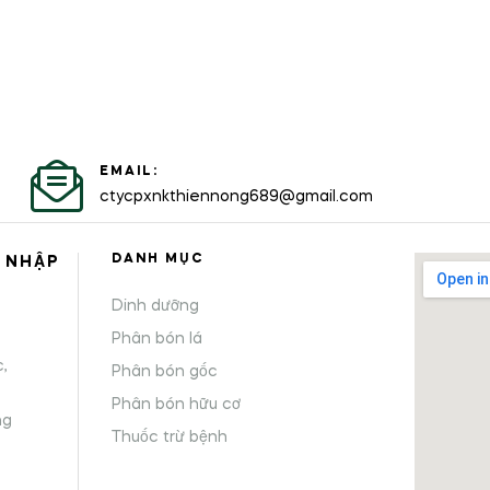
EMAIL:
ctycpxnkthiennong689@gmail.com
DANH MỤC
 NHẬP
Dinh dưỡng
,
Phân bón lá
,
Phân bón gốc
Phân bón hữu cơ
ng
Thuốc trừ bệnh