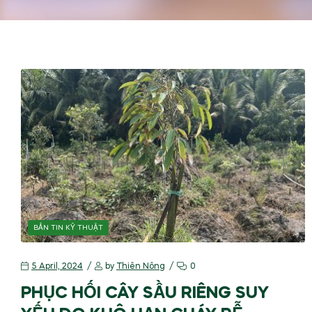
BẢN TIN KỸ THUẬT
5 April, 2024
by
Thiên Nông
0
PHỤC HỐI CÂY SẦU RIÊNG SUY