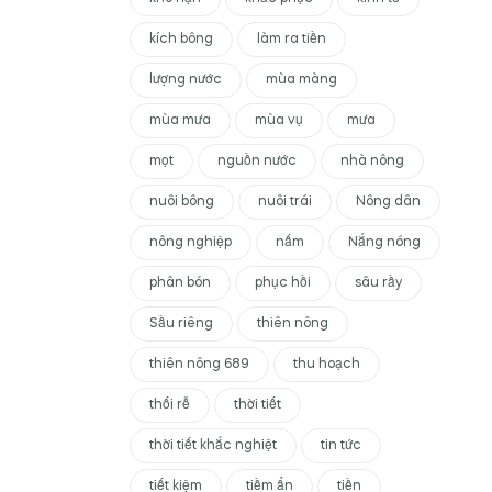
kích bông
làm ra tiền
lượng nước
mùa màng
mùa mưa
mùa vụ
mưa
mọt
nguồn nước
nhà nông
nuôi bông
nuôi trái
Nông dân
nông nghiệp
nấm
Nắng nóng
phân bón
phục hồi
sâu rầy
Sầu riêng
thiên nông
thiên nông 689
thu hoạch
thối rễ
thời tiết
thời tiết khắc nghiệt
tin tức
tiết kiệm
tiềm ẩn
tiền