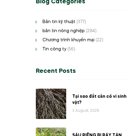
Blog Categories
Bản tin kỹ thuật
(377)
bản tin nông nghiệp
(294)
Chương trình khuyến mại
(22)
Tin công ty
(56)
Recent Posts
Tại sao đất cần có vi sinh
vật?
3 August, 2026
SẦU RIÊNG BỊ RẦY TẤN