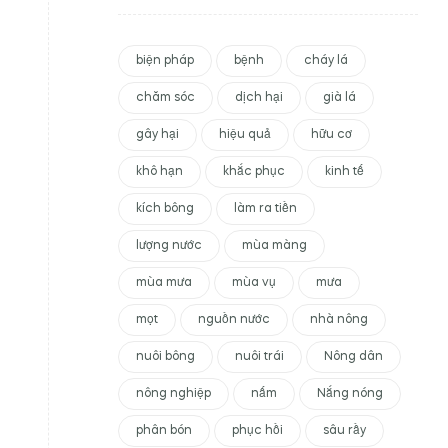
biện pháp
bệnh
cháy lá
chăm sóc
dịch hại
già lá
gây hại
hiệu quả
hữu cơ
khô hạn
khắc phục
kinh tế
kích bông
làm ra tiền
lượng nước
mùa màng
mùa mưa
mùa vụ
mưa
mọt
nguồn nước
nhà nông
nuôi bông
nuôi trái
Nông dân
nông nghiệp
nấm
Nắng nóng
phân bón
phục hồi
sâu rầy