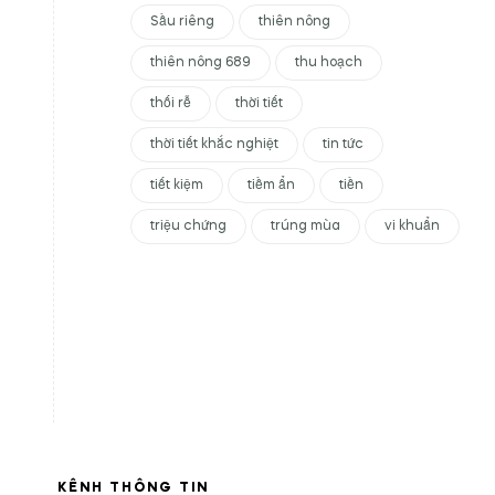
Sầu riêng
thiên nông
thiên nông 689
thu hoạch
thối rễ
thời tiết
thời tiết khắc nghiệt
tin tức
tiết kiệm
tiềm ẩn
tiền
triệu chứng
trúng mùa
vi khuẩn
KÊNH THÔNG TIN