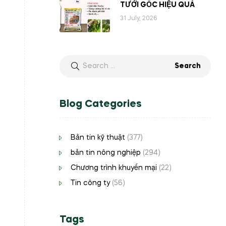
TƯỚI GỐC HIỆU QUẢ
31 July, 2026
Blog Categories
Bản tin kỹ thuật
(377)
bản tin nông nghiệp
(294)
Chương trình khuyến mại
(22)
Tin công ty
(56)
Tags