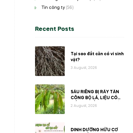
Tin công ty
(56)
Recent Posts
Tại sao đất cần có vi sinh
vật?
3 August, 2026
SẦU RIÊNG BỊ RẦY TẤN
CÔNG BỘ LÁ, LIỆU CÓ
MẤT ĐI PHẦN NHỰA BÊN
2 August, 2026
TRONG CÂY?
DINH DƯỠNG HỮU CƠ