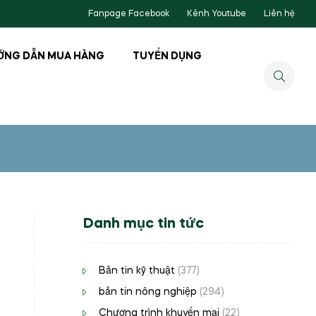
Fanpage Facebook
Kênh Youtube
Liên hệ
ỚNG DẪN MUA HÀNG
TUYỂN DỤNG
Danh mục tin tức
Bản tin kỹ thuật
(377)
bản tin nông nghiệp
(294)
Chương trình khuyến mại
(22)