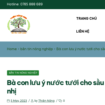
Hotline: 0785 888 689
TRANG CHỦ
LIÊN HỆ
Home
bản tin nông nghiệp
Bà con lưu ý nước tưới cho sầu
BẢN TIN NÔNG NGHIỆP
Bà con lưu ý nước tưới cho sầu 
nhị
5 May, 2023
by
Thiên Nông
0