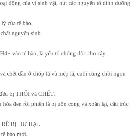
ạt động của vi sinh vật, hút các nguyên tố dinh dưỡng
lý của tế bào.
 chất nguyên sinh
4+ vào tế bào, là yếu tố chống độc cho cây.
à chết dần ở chóp lá và mép lá, cuối cùng chồi ngọn
ây đều bị THỐI và CHẾT.
au hóa đen rồi phiến lá bị uốn cong và xoắn lại, cấu trúc
HỆ RỄ BỊ HƯ HẠI.
tế bào mới.