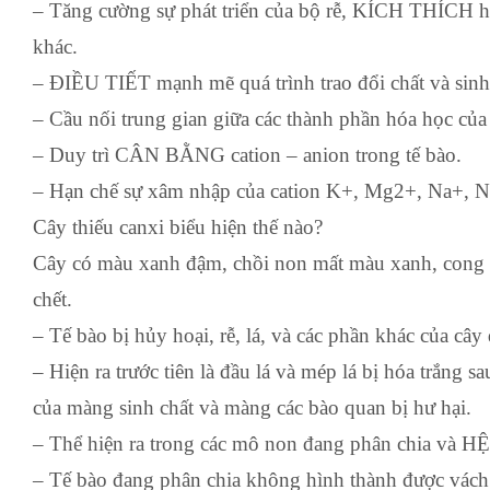
– Tăng cường sự phát triển của bộ rễ, KÍCH THÍCH ho
khác.
– ĐIỀU TIẾT mạnh mẽ quá trình trao đổi chất và sinh 
– Cầu nối trung gian giữa các thành phần hóa học của
– Duy trì CÂN BẰNG cation – anion trong tế bào.
– Hạn chế sự xâm nhập của cation K+, Mg2+, Na+, NH
Cây thiếu canxi biểu hiện thế nào?
Cây có màu xanh đậm, chồi non mất màu xanh, cong v
chết.
– Tế bào bị hủy hoại, rễ, lá, và các phần khác của c
– Hiện ra trước tiên là đầu lá và mép lá bị hóa trắng s
của màng sinh chất và màng các bào quan bị hư hại.
– Thể hiện ra trong các mô non đang phân chia và 
– Tế bào đang phân chia không hình thành được vách 