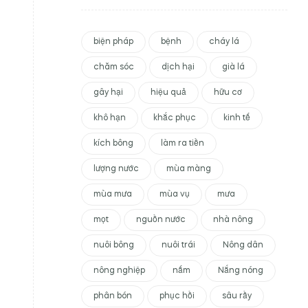
biện pháp
bệnh
cháy lá
chăm sóc
dịch hại
già lá
gây hại
hiệu quả
hữu cơ
khô hạn
khắc phục
kinh tế
kích bông
làm ra tiền
lượng nước
mùa màng
mùa mưa
mùa vụ
mưa
mọt
nguồn nước
nhà nông
nuôi bông
nuôi trái
Nông dân
nông nghiệp
nấm
Nắng nóng
phân bón
phục hồi
sâu rầy