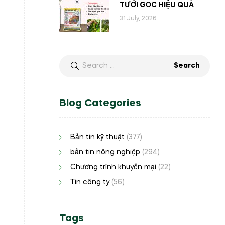
TƯỚI GỐC HIỆU QUẢ
31 July, 2026
Blog Categories
Bản tin kỹ thuật
(377)
bản tin nông nghiệp
(294)
Chương trình khuyến mại
(22)
Tin công ty
(56)
Tags