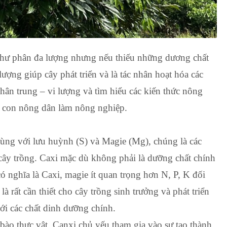
như phân đa lượng nhưng nếu thiếu những dương chất
ượng giúp cây phát triển và là tác nhân hoạt hóa các
phân trung – vi lượng và tìm hiểu các kiến thức nông
 bà con nông dân làm nông nghiệp.
cùng với lưu huỳnh (S) và Magie (Mg), chúng là các
 cây trồng. Caxi mặc dù không phải là dưỡng chất chính
ó nghĩa là Caxi, magie ít quan trọng hơn N, P, K đối
à rất cần thiết cho cây trồng sinh trưởng và phát triển
với các chất dinh dưỡng chính.
bào thực vật. Canxi chủ yếu tham gia vào sự tạo thành