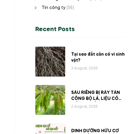
Tin công ty
(56)
Recent Posts
Tại sao đất cần có vi sinh
vật?
3 August, 2026
SẦU RIÊNG BỊ RẦY TẤN
CÔNG BỘ LÁ, LIỆU CÓ
MẤT ĐI PHẦN NHỰA BÊN
2 August, 2026
TRONG CÂY?
DINH DƯỠNG HỮU CƠ