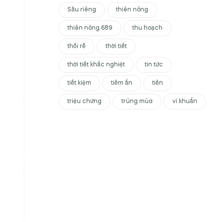
Sầu riêng
thiên nông
thiên nông 689
thu hoạch
thối rễ
thời tiết
thời tiết khắc nghiệt
tin tức
tiết kiệm
tiềm ẩn
tiền
triệu chứng
trúng mùa
vi khuẩn