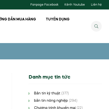
Fanpage Facebook
Kênh Youtube
Liên hệ
ỚNG DẪN MUA HÀNG
TUYỂN DỤNG
Danh mục tin tức
Bản tin kỹ thuật
(377)
bản tin nông nghiệp
(294)
Chương trình khuyến mại
(22)