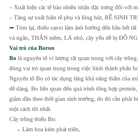
– Xuất hiện các tế bào nhiều nhân đặc trưng đối với m
– Tăng sự xuất hiện rễ phụ và lông hút, RỄ SIN
➥ Tóm lại, thiếu canxi làm ảnh hưởng đến hầu hết tất
và ngắn, THÂN mềm, LÁ nhỏ, cây yếu dễ bị ĐỖ N
Vai trò của Boron
Bo
là nguyên tố vi lượng rất quan trọng với cây trồ
đóng vai trò quan trọng trong việc hình thành phấn h
Nguyên tố Bo có tác dụng tăng khả năng thấm của mà
dễ dàng. Bo liên quan đến quá trình tổng hợp protein,
giảm dần theo thời gian sinh trưởng, do đó cần phải b
một cách tốt nhất.
Cây trồng thiếu Bo:
Làm hoa kém phát triển,