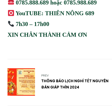
0785.888.689 hoặc 0785.988.689
YouTUBE: THIÊN NÔNG 689
7h30 – 17h00
XIN CHÂN THÀNH CẢM ƠN
PREV
THÔNG BÁO LỊCH NGHỈ TẾT NGUYÊN
ĐÁN GIÁP THÌN 2024