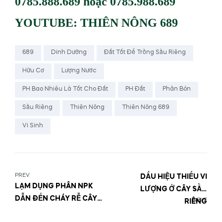
0785.888.689 hoặc 0785.988.689
YOUTUBE: THIÊN NÔNG 689
689
Dinh Dưỡng
Đất Tốt Để Trồng Sầu Riêng
Hữu Cơ
Lượng Nước
PH Bao Nhiêu Là Tốt Cho Đất
PH Đất
Phân Bón
Sầu Riêng
Thiên Nông
Thiên Nông 689
Vi Sinh
PREV
DẤU HIỆU THIẾU VI
LẠM DỤNG PHÂN NPK
LƯỢNG Ở CÂY SẦU
DẪN ĐẾN CHÁY RỄ CÂY
NEXT
RIÊNG
SẦU RIÊNG VÀ CÁCH