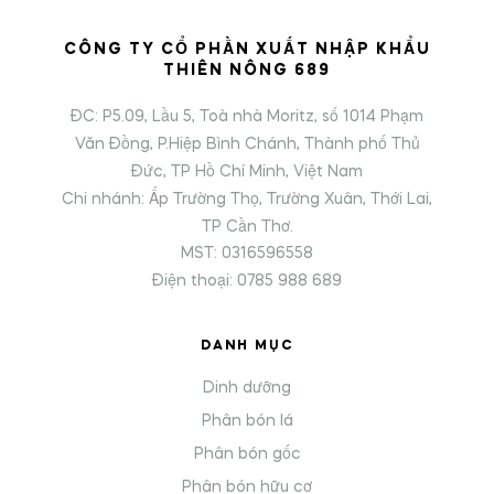
CÔNG TY CỔ PHẦN XUẤT NHẬP KHẨU
THIÊN NÔNG 689
ĐC: P5.09, Lầu 5, Toà nhà Moritz, số 1014 Phạm
Văn Đồng, P.Hiệp Bình Chánh, Thành phố Thủ
Đức, TP Hồ Chí Minh, Việt Nam
Chi nhánh: Ấp Trường Thọ, Trường Xuân, Thới Lai,
TP Cần Thơ.
MST: 0316596558
Điện thoại: 0785 988 689
DANH MỤC
Dinh dưỡng
Phân bón lá
Phân bón gốc
Phân bón hữu cơ