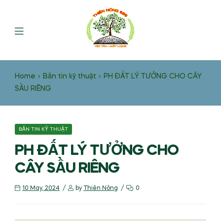
Home
Bản tin kỹ thuật
PH ĐẤT LÝ TƯỞNG CHO CÂY
SẦU RIÊNG
BẢN TIN KỸ THUẬT
PH ĐẤT LÝ TƯỞNG CHO
CÂY SẦU RIÊNG
10 May, 2024
by
Thiên Nông
0