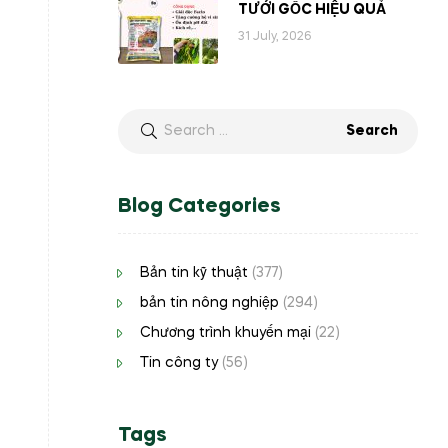
TƯỚI GỐC HIỆU QUẢ
31 July, 2026
Blog Categories
Bản tin kỹ thuật
(377)
bản tin nông nghiệp
(294)
Chương trình khuyến mại
(22)
Tin công ty
(56)
Tags