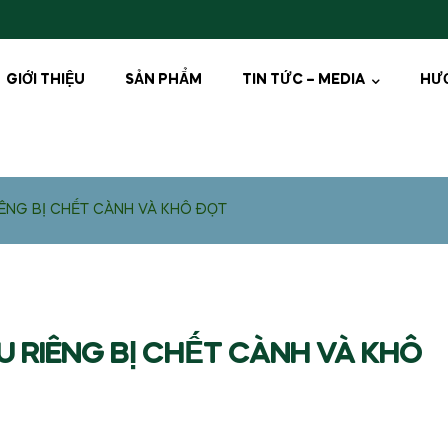
GIỚI THIỆU
SẢN PHẨM
TIN TỨC – MEDIA
HƯ
IÊNG BỊ CHẾT CÀNH VÀ KHÔ ĐỌT
U RIÊNG BỊ CHẾT CÀNH VÀ KHÔ