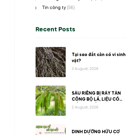
Tin công ty
(56)
Recent Posts
Tại sao đất cần có vi sinh
vật?
3 August, 2026
SẦU RIÊNG BỊ RẦY TẤN
CÔNG BỘ LÁ, LIỆU CÓ
MẤT ĐI PHẦN NHỰA BÊN
2 August, 2026
TRONG CÂY?
DINH DƯỠNG HỮU CƠ