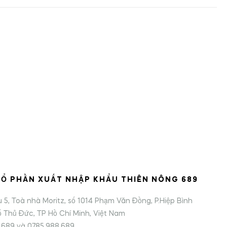
Ổ PHẦN XUẤT NHẬP KHẨU THIÊN NÔNG 689
ầu 5, Toà nhà Moritz, số 1014 Phạm Văn Đồng, P.Hiệp Bình
 Thủ Đức, TP Hồ Chí Minh, Việt Nam
8.689 và 0785.988.689