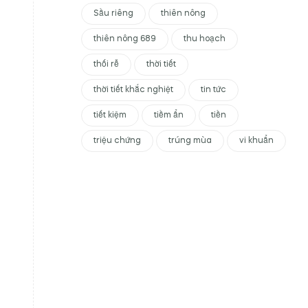
Sầu riêng
thiên nông
thiên nông 689
thu hoạch
thối rễ
thời tiết
thời tiết khắc nghiệt
tin tức
tiết kiệm
tiềm ẩn
tiền
triệu chứng
trúng mùa
vi khuẩn