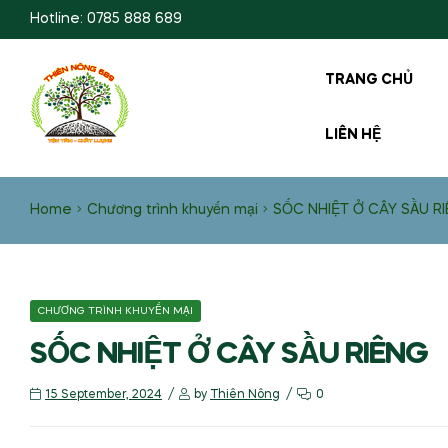
Hotline: 0785 888 689
TRANG CHỦ
LIÊN HỆ
Home
Chương trình khuyến mại
SỐC NHIỆT Ở CÂY SẦU R
CHƯƠNG TRÌNH KHUYẾN MẠI
SỐC NHIỆT Ở CÂY SẦU RIÊNG
15 September, 2024
by
Thiên Nông
0