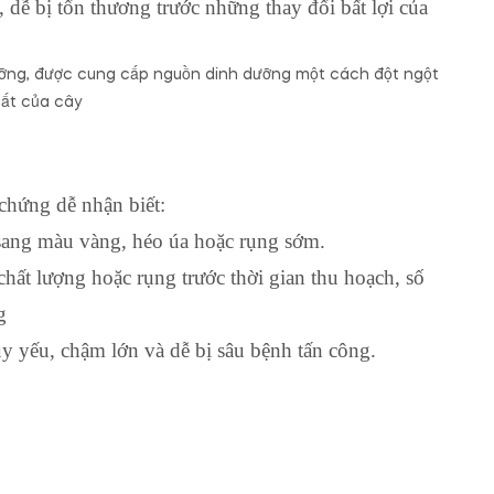
, dễ bị tổn thương trước những thay đổi bất lợi của
 dưỡng, được cung cấp nguồn dinh dưỡng một cách đột ngột
uất của cây
chứng dễ nhận biết:
 sang màu vàng, héo úa hoặc rụng sớm.
hất lượng hoặc rụng trước thời gian thu hoạch, số
g
uy yếu, chậm lớn và dễ bị sâu bệnh tấn công.