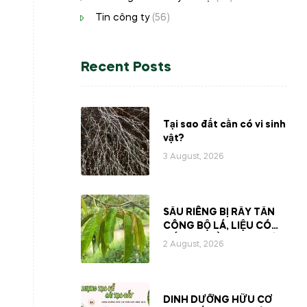
Tin công ty
(56)
Recent Posts
Tại sao đất cần có vi sinh
vật?
3 August, 2026
SẦU RIÊNG BỊ RẦY TẤN
CÔNG BỘ LÁ, LIỆU CÓ
MẤT ĐI PHẦN NHỰA BÊN
2 August, 2026
TRONG CÂY?
DINH DƯỠNG HỮU CƠ