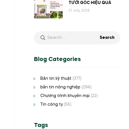
TƯỚI GỐC HIỆU QUẢ
31 July, 2026
Blog Categories
Bản tin kỹ thuật
(377)
bản tin nông nghiệp
(294)
Chương trình khuyến mại
(22)
Tin công ty
(56)
Tags