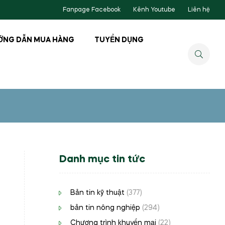
Fanpage Facebook
Kênh Youtube
Liên hệ
ỚNG DẪN MUA HÀNG
TUYỂN DỤNG
Danh mục tin tức
Bản tin kỹ thuật
(377)
bản tin nông nghiệp
(294)
Chương trình khuyến mại
(22)