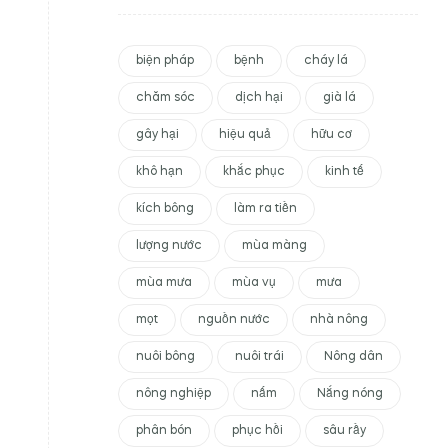
biện pháp
bệnh
cháy lá
chăm sóc
dịch hại
già lá
gây hại
hiệu quả
hữu cơ
khô hạn
khắc phục
kinh tế
kích bông
làm ra tiền
lượng nước
mùa màng
mùa mưa
mùa vụ
mưa
mọt
nguồn nước
nhà nông
nuôi bông
nuôi trái
Nông dân
nông nghiệp
nấm
Nắng nóng
phân bón
phục hồi
sâu rầy