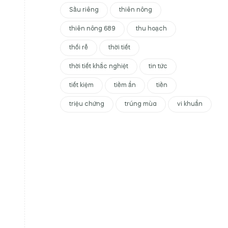
Sầu riêng
thiên nông
thiên nông 689
thu hoạch
thối rễ
thời tiết
thời tiết khắc nghiệt
tin tức
tiết kiệm
tiềm ẩn
tiền
triệu chứng
trúng mùa
vi khuẩn