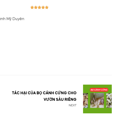





Huỳnh Mỹ Duyên
TÁC HẠI CỦA BỌ CÁNH CỨNG CHO
VƯỜN SẦU RIÊNG
NEXT