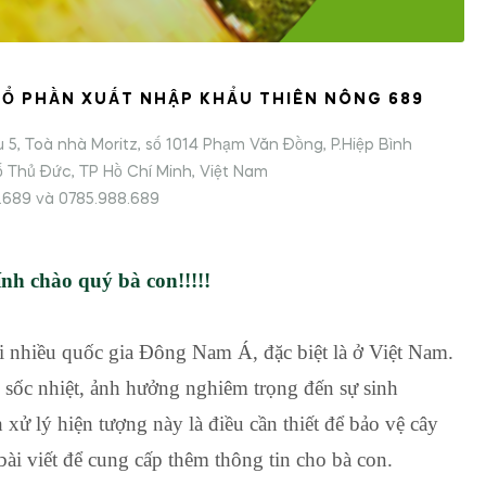
Ổ PHẦN XUẤT NHẬP KHẨU THIÊN NÔNG 689
ầu 5, Toà nhà Moritz, số 1014 Phạm Văn Đồng, P.Hiệp Bình
 Thủ Đức, TP Hồ Chí Minh, Việt Nam
8.689 và 0785.988.689
nh chào quý bà con!!!!!
 tại nhiều quốc gia Đông Nam Á, đặc biệt là ở Việt Nam.
 sốc nhiệt, ảnh hưởng nghiêm trọng đến sự sinh
xử lý hiện tượng này là điều cần thiết để bảo vệ cây
bài viết để cung cấp thêm thông tin cho bà con.