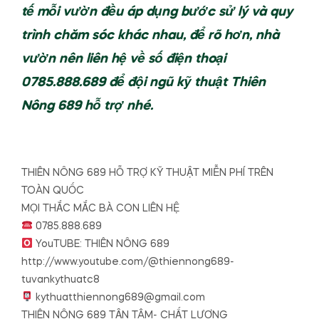
tế mỗi vườn đều áp dụng bước sử lý và quy
trình chăm sóc khác nhau, để rõ hơn, nhà
vườn nên liên hệ về số điện thoại
0785.888.689 để đội ngũ kỹ thuật Thiên
Nông 689 hỗ trợ nhé.
THIÊN NÔNG 689 HỖ TRỢ KỸ THUẬT MIỄN PHÍ TRÊN
TOÀN QUỐC
MỌI THẮC MẮC BÀ CON LIÊN HỆ
0785.888.689
YouTUBE: THIÊN NÔNG 689
http://www.youtube.com/@thiennong689-
tuvankythuatc8
kythuatthiennong689@gmail.com
THIÊN NÔNG 689 TẬN TÂM- CHẤT LƯỢNG