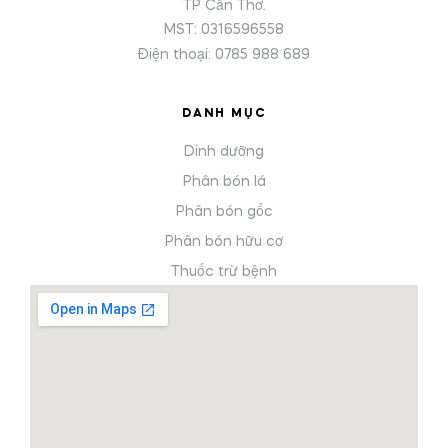
TP Cần Thơ.
MST: 0316596558
Điện thoại: 0785 988 689
DANH MỤC
Dinh dưỡng
Phân bón lá
Phân bón gốc
Phân bón hữu cơ
Thuốc trừ bệnh