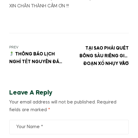
XIN CHÂN THÀNH CẢM ƠN !!!
PREV
TẠI SAO PHẢI QUÉT
THÔNG BÁO LỊCH
BÔNG SẦU RIÊNG GIAI
NGHỈ TẾT NGUYÊN ĐÁN
NEXT
ĐOẠN XỔ NHỤY VÀO
2025
BUỔI CHIỀU TỐI THAY VÌ
BUỔI SÁNG ?
Leave A Reply
Your email address will not be published.
Required
fields are marked
*