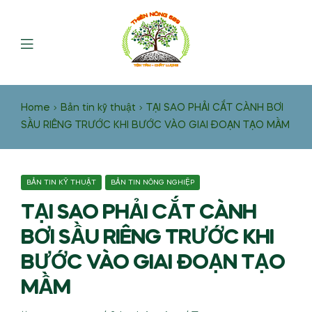
Home
Bản tin kỹ thuật
TẠI SAO PHẢI CẮT CÀNH BƠI
SẦU RIÊNG TRƯỚC KHI BƯỚC VÀO GIAI ĐOẠN TẠO MẦM
BẢN TIN KỸ THUẬT
BẢN TIN NÔNG NGHIỆP
TẠI SAO PHẢI CẮT CÀNH
BƠI SẦU RIÊNG TRƯỚC KHI
BƯỚC VÀO GIAI ĐOẠN TẠO
MẦM