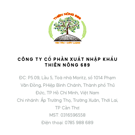
CÔNG TY CỔ PHẦN XUẤT NHẬP KHẨU
THIÊN NÔNG 689
ĐC: P5.09, Lầu 5, Toà nhà Moritz, số 1014 Phạm
Văn Đồng, P.Hiệp Bình Chánh, Thành phố Thủ
Đức, TP Hồ Chí Minh, Việt Nam
Chi nhánh: Ấp Trường Thọ, Trường Xuân, Thới Lai,
TP Cần Thơ.
MST: 0316596558
Điện thoại: 0785 988 689