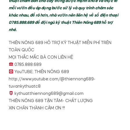
thuật chăm bón cho cây trồng được mạnh khỏe và thực tế
mỗi vườn đều áp dụng bước sử lý và quy trình chăm sóc
khác nhau, để rõ hơn, nhà vườn nên liên hệ về số điện thoại
0785.888.689 để đội ngũ kỹ thuật Thiên Nông 689 hỗ trợ
nhé.
THIÊN NÔNG 689 HỖ TRỢ KỸ THUẬT MIỄN PHÍ TRÊN
TOÀN QUỐC
MỌI THẮC MẮC BÀ CON LIÊN HỆ
0785.888.689
YouTUBE: THIÊN NÔNG 689
http://www.youtube.com/@thiennong689-
tuvankythuatc8
kythuatthiennong689@gmail.com
THIÊN NÔNG 689 TẬN TÂM- CHẤT LƯỢNG
XIN CHÂN THÀNH CẢM ƠN !!!