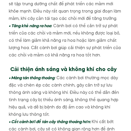
sẽ tập trung dưỡng chất để phát triển các mầm mới
khỏe mạnh. Điều này rất quan trọng trong giai đoạn làm
mầm, khi cây cần tái tạo các chồi mới để tăng trưởng.
• Tăng khả năng ra hoa
: Cành bơi có thể cản trở sự phát
triển của các chồi và mầm mới, nếu không được loại bỏ,
có thể làm giảm khả năng ra hoa hoặc làm giảm chất
lượng hoa. Cắt cành bơi giúp cải thiện sự phát triển của
các chồi và mầm có khả năng ra hoa tốt hơn.
Cải thiện ánh sáng và không khí cho cây
• Màng tán thông thoáng
:
Các cành bơi thường mọc dày
đặc và chèn ép các cành chính, gây cản trở sự lưu
thông ánh sáng và không khí. Điều này có thể dẫn đến
tình trạng cây bị thiếu ánh sáng, không thể quang hợp
hiệu quả, và dễ bị bệnh do độ ẩm cao và không khí
không lưu thông tốt.
• Cắt cành bơi để tán cây thông thoáng hơn:
Khi cắt bớt
các cành bơi, cây sẽ có không gian rộng hơn để ánh