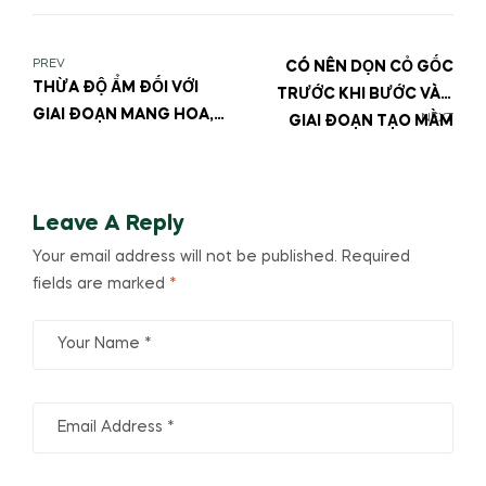
PREV
CÓ NÊN DỌN CỎ GỐC
THỪA ĐỘ ẨM ĐỐI VỚI
TRƯỚC KHI BƯỚC VÀO
GIAI ĐOẠN MANG HOA,
NEXT
GIAI ĐOẠN TẠO MẦM
TRÁI NON SẦU RIÊNG
Leave A Reply
Your email address will not be published.
Required
fields are marked
*