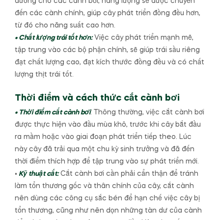
dưỡng cho các cành bơi, năng lượng sẽ được chuyển
đến các cành chính, giúp cây phát triển đồng đều hơn,
từ đó cho năng suất cao hơn.
• Chất lượng trái tốt hơn:
Việc cây phát triển mạnh mẽ,
tập trung vào các bộ phận chính, sẽ giúp trái sầu riêng
đạt chất lượng cao, đạt kích thước đồng đều và có chất
lượng thịt trái tốt.
Thời điểm và cách thức cắt cành bơi
• Thời điểm cắt cành bơi
: Thông thường, việc cắt cành bơi
được thực hiện vào đầu mùa khô, trước khi cây bắt đầu
ra mầm hoặc vào giai đoạn phát triển tiếp theo. Lúc
này cây đã trải qua một chu kỳ sinh trưởng và đã đến
thời điểm thích hợp để tập trung vào sự phát triển mới.
•
Kỹ thuật cắt:
Cắt cành bơi cần phải cẩn thận để tránh
làm tổn thương gốc và thân chính của cây, cắt cành
nên dùng các công cụ sắc bén để hạn chế việc cây bị
tổn thương, cũng như nên dọn những tàn dư của cành