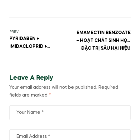
PREV
EMAMECTIN BENZOATE
PYRIDABEN +
– HOẠT CHẤT SINH HỌC
IMIDACLOPRID +
NEXT
ĐẶC TRỊ SÂU HẠI HIỆU
ABAMECTIN – BỘ BA
QUẢ
HOẠT CHẤT ĐÁNH BAY
SÂU HẠI
Leave A Reply
Your email address will not be published.
Required
fields are marked
*