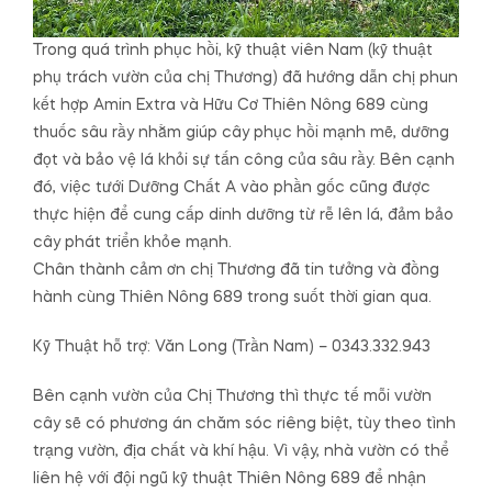
Trong quá trình phục hồi, kỹ thuật viên Nam (kỹ thuật
phụ trách vườn của chị Thương) đã hướng dẫn chị phun
kết hợp Amin Extra và Hữu Cơ Thiên Nông 689 cùng
thuốc sâu rầy nhằm giúp cây phục hồi mạnh mẽ, dưỡng
đọt và bảo vệ lá khỏi sự tấn công của sâu rầy. Bên cạnh
đó, việc tưới Dưỡng Chất A vào phần gốc cũng được
thực hiện để cung cấp dinh dưỡng từ rễ lên lá, đảm bảo
cây phát triển khỏe mạnh.
Chân thành cảm ơn chị Thương đã tin tưởng và đồng
hành cùng Thiên Nông 689 trong suốt thời gian qua.
Kỹ Thuật hỗ trợ: Văn Long (Trần Nam) – 0343.332.943
Bên cạnh vườn của Chị Thương thì thực tế mỗi vườn
cây sẽ có phương án chăm sóc riêng biệt, tùy theo tình
trạng vườn, địa chất và khí hậu. Vì vậy, nhà vườn có thể
liên hệ với đội ngũ kỹ thuật Thiên Nông 689 để nhận