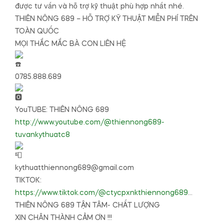
được tư vấn và hỗ trợ kỹ thuật phù hợp nhất nhé.
THIÊN NÔNG 689 – HỖ TRỢ KỸ THUẬT MIỄN PHÍ TRÊN
TOÀN QUỐC
MỌI THẮC MẮC BÀ CON LIÊN HỆ
0785.888.689
YouTUBE: THIÊN NÔNG 689
http://www.youtube.com/@thiennong689-
tuvankythuatc8
kythuatthiennong689@gmail.com
TIKTOK:
https://www.tiktok.com/@ctycpxnkthiennong689
…
THIÊN NÔNG 689 TẬN TÂM- CHẤT LƯỢNG
XIN CHÂN THÀNH CẢM ƠN !!!