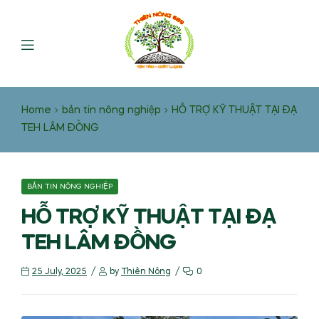
Home
bản tin nông nghiệp
HỖ TRỢ KỸ THUẬT TẠI ĐẠ
TEH LÂM ĐỒNG
BẢN TIN NÔNG NGHIỆP
HỖ TRỢ KỸ THUẬT TẠI ĐẠ
TEH LÂM ĐỒNG
25 July, 2025
by
Thiên Nông
0