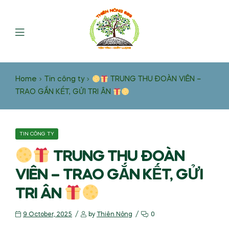
Home
Tin công ty
TRUNG THU ĐOÀN VIÊN –
TRAO GẮN KẾT, GỬI TRI ÂN
TIN CÔNG TY
TRUNG THU ĐOÀN
VIÊN – TRAO GẮN KẾT, GỬI
TRI ÂN
9 October, 2025
by
Thiên Nông
0