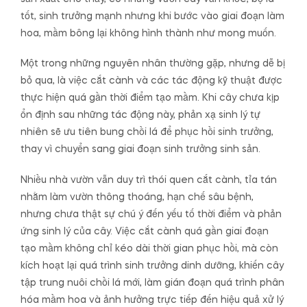
tốt, sinh trưởng mạnh nhưng khi bước vào giai đoạn làm
hoa, mầm bông lại không hình thành như mong muốn.
Một trong những nguyên nhân thường gặp, nhưng dễ bị
bỏ qua, là việc cắt cành và các tác động kỹ thuật được
thực hiện quá gần thời điểm tạo mầm. Khi cây chưa kịp
ổn định sau những tác động này, phản xạ sinh lý tự
nhiên sẽ ưu tiên bung chồi lá để phục hồi sinh trưởng,
thay vì chuyển sang giai đoạn sinh trưởng sinh sản.
Nhiều nhà vườn vẫn duy trì thói quen cắt cành, tỉa tán
nhằm làm vườn thông thoáng, hạn chế sâu bệnh,
nhưng chưa thật sự chú ý đến yếu tố thời điểm và phản
ứng sinh lý của cây. Việc cắt cành quá gần giai đoạn
tạo mầm không chỉ kéo dài thời gian phục hồi, mà còn
kích hoạt lại quá trình sinh trưởng dinh dưỡng, khiến cây
tập trung nuôi chồi lá mới, làm gián đoạn quá trình phân
hóa mầm hoa và ảnh hưởng trực tiếp đến hiệu quả xử lý