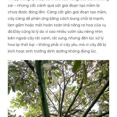
sai – nhưng cắt cành quá sát giai đoạn tạo mầm là
chưa được đúng lắm. Càng cắt gần giai đoạn tạo mầm,
cây càng dễ phản ứng bằng cách bung chồi lá mạnh,
làm giảm hoặc mất hoàn toàn khả năng ra hoa của vụ
đó.Đây cũng là lý do vì sao nhiều vườn sầu riêng nhìn
bên ngoài cây rất xanh, rất sung, nhưng đến lúc xử lý
hoa lại thất bại – không phải vì cây yếu, mà vì cây đã bị
kích hoạt sinh trưởng dinh dưỡng không đúng lúc.