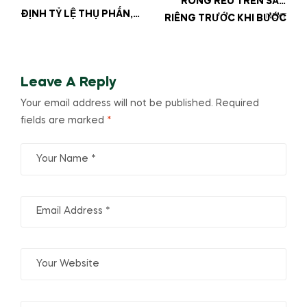
RONG RÊU TRÊN SẦU
ĐỊNH TỶ LỆ THỤ PHẤN,
NEXT
RIÊNG TRƯỚC KHI BƯỚC
ĐẬU TRÁI VÀ TỐC ĐỘ
VÀO GIAI ĐOẠN TẠO
LỚN TRÁI CỦA SẦU
MẦM
RIÊNG
Leave A Reply
Your email address will not be published.
Required
fields are marked
*