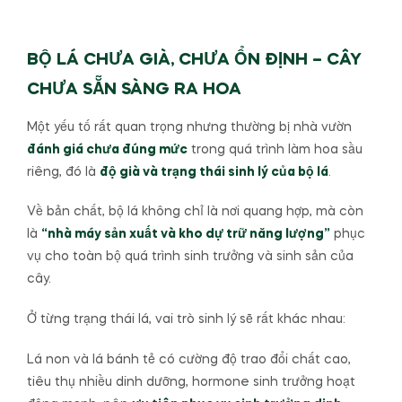
BỘ LÁ CHƯA GIÀ, CHƯA ỔN ĐỊNH – CÂY
CHƯA SẴN SÀNG RA HOA
Một yếu tố rất quan trọng nhưng thường bị nhà vườn
đánh giá chưa đúng mức
trong quá trình làm hoa sầu
riêng, đó là
độ già và trạng thái sinh lý của bộ lá
.
Về bản chất, bộ lá không chỉ là nơi quang hợp, mà còn
là
“nhà máy sản xuất và kho dự trữ năng lượng”
phục
vụ cho toàn bộ quá trình sinh trưởng và sinh sản của
cây.
Ở từng trạng thái lá, vai trò sinh lý sẽ rất khác nhau:
Lá non và lá bánh tẻ có cường độ trao đổi chất cao,
tiêu thụ nhiều dinh dưỡng, hormone sinh trưởng hoạt