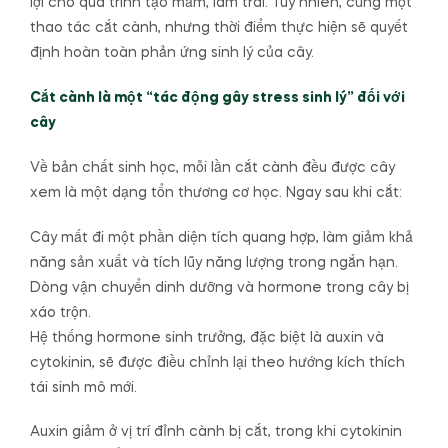
lợi cho quá trình tạo mầm, làm trái. Tuy nhiên, cùng một
thao tác cắt cành, nhưng thời điểm thực hiện sẽ quyết
định hoàn toàn phản ứng sinh lý của cây.
Cắt cành là một “tác động gây stress sinh lý” đối với
cây
Về bản chất sinh học, mỗi lần cắt cành đều được cây
xem là một dạng tổn thương cơ học. Ngay sau khi cắt:
Cây mất đi một phần diện tích quang hợp, làm giảm khả
năng sản xuất và tích lũy năng lượng trong ngắn hạn.
Dòng vận chuyển dinh dưỡng và hormone trong cây bị
xáo trộn.
Hệ thống hormone sinh trưởng, đặc biệt là auxin và
cytokinin, sẽ được điều chỉnh lại theo hướng kích thích
tái sinh mô mới.
Auxin giảm ở vị trí đỉnh cành bị cắt, trong khi cytokinin