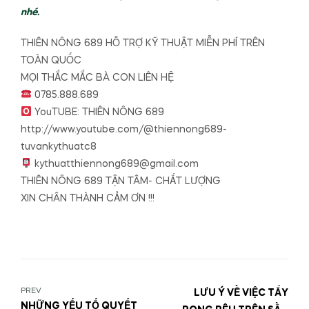
nhé.
THIÊN NÔNG 689 HỖ TRỢ KỸ THUẬT MIỄN PHÍ TRÊN
TOÀN QUỐC
MỌI THẮC MẮC BÀ CON LIÊN HỆ
0785.888.689
YouTUBE: THIÊN NÔNG 689
http://www.youtube.com/@thiennong689-
tuvankythuatc8
kythuatthiennong689@gmail.com
THIÊN NÔNG 689 TẬN TÂM- CHẤT LƯỢNG
XIN CHÂN THÀNH CẢM ƠN !!!
PREV
LƯU Ý VỀ VIỆC TẨY
NHỮNG YẾU TỐ QUYẾT