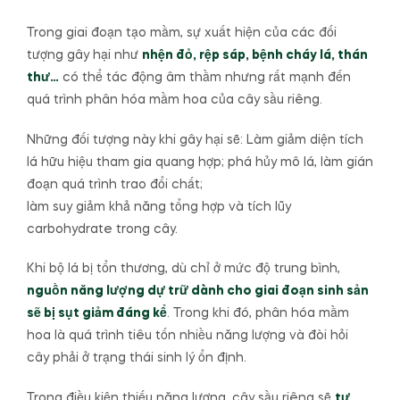
Trong giai đoạn tạo mầm, sự xuất hiện của các đối
tượng gây hại như
nhện đỏ, rệp sáp, bệnh cháy lá, thán
thư…
có thể tác động âm thầm nhưng rất mạnh đến
quá trình phân hóa mầm hoa của cây sầu riêng.
Những đối tượng này khi gây hại sẽ: Làm giảm diện tích
lá hữu hiệu tham gia quang hợp; phá hủy mô lá, làm gián
đoạn quá trình trao đổi chất;
làm suy giảm khả năng tổng hợp và tích lũy
carbohydrate trong cây.
Khi bộ lá bị tổn thương, dù chỉ ở mức độ trung bình,
nguồn năng lượng dự trữ dành cho giai đoạn sinh sản
sẽ bị sụt giảm đáng kể
. Trong khi đó, phân hóa mầm
hoa là quá trình tiêu tốn nhiều năng lượng và đòi hỏi
cây phải ở trạng thái sinh lý ổn định.
Trong điều kiện thiếu năng lượng, cây sầu riêng sẽ
tự