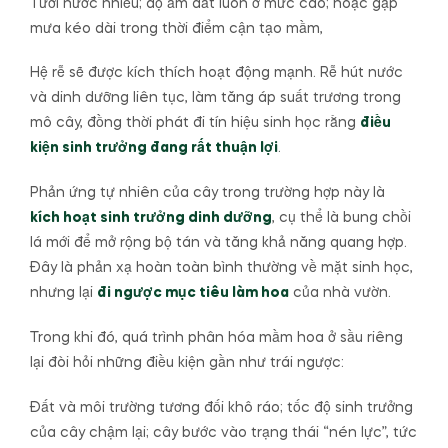
Tưới nước nhiều; độ ẩm đất luôn ở mức cao; hoặc gặp
mưa kéo dài trong thời điểm cận tạo mầm,
Hệ rễ sẽ được kích thích hoạt động mạnh. Rễ hút nước
và dinh dưỡng liên tục, làm tăng áp suất trương trong
mô cây, đồng thời phát đi tín hiệu sinh học rằng
điều
kiện sinh trưởng đang rất thuận lợi
.
Phản ứng tự nhiên của cây trong trường hợp này là
kích hoạt sinh trưởng dinh dưỡng
, cụ thể là bung chồi
lá mới để mở rộng bộ tán và tăng khả năng quang hợp.
Đây là phản xạ hoàn toàn bình thường về mặt sinh học,
nhưng lại
đi ngược mục tiêu làm hoa
của nhà vườn.
Trong khi đó, quá trình phân hóa mầm hoa ở sầu riêng
lại đòi hỏi những điều kiện gần như trái ngược:
Đất và môi trường tương đối khô ráo; tốc độ sinh trưởng
của cây chậm lại; cây bước vào trạng thái “nén lực”, tức