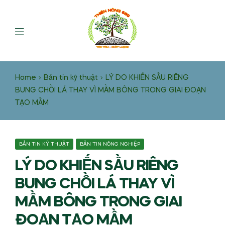
Home
Bản tin kỹ thuật
LÝ DO KHIẾN SẦU RIÊNG
BUNG CHỒI LÁ THAY VÌ MẦM BÔNG TRONG GIAI ĐOẠN
TẠO MẦM
BẢN TIN KỸ THUẬT
BẢN TIN NÔNG NGHIỆP
LÝ DO KHIẾN SẦU RIÊNG
BUNG CHỒI LÁ THAY VÌ
MẦM BÔNG TRONG GIAI
ĐOẠN TẠO MẦM