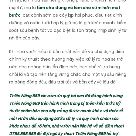
Vì vậy, làm hoa sầu riêng không phải là chuyện “làm cho
mạnh”, mà là
làm cho đúng và làm cho sớm hơn một
bước
: cắt cành sớm để cây kịp hồi phục, điều tiết dinh
dưỡng và nước tưới hợp lý, giữ bộ lá già khỏe mạnh, kiểm
soát sâu bệnh tốt và đặc biệt là tôn trọng nhịp sinh lý tự
nhiên của cây.
Khi nhà vườn hiểu rõ bản chất vấn đề và chủ động điều
chỉnh kỹ thuật theo hướng này, việc xử lý ra hoa sẽ trở
nên nhẹ nhàng hơn, ổn định hơn, hạn chế rủi ro bung
chồi lá và tạo nền tảng vững chắc cho một vụ sầu riêng
ra bông đồng đều, đậu trái tốt và bền cây về lâu dài.
Thiên Nông 689 xin cảm ơn quý bà con đã đồng hành cùng
Thiên Nông 689 trên hành trình trang bị thêm kiến thức kỹ
thuật chăm bón cho cây trồng được mạnh khỏe và thực tế
mỗi vườn đều áp dụng bước sử lý và quy trình chăm sóc
khác nhau, để rõ hơn, nhà vườn nên liên hệ về số điện thoại
0785.888.689 để đội ngũ kỹ thuật Thiên Nông 689 hỗ trợ