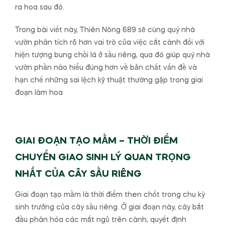
ra hoa sau đó.
Trong bài viết này, Thiên Nông 689 sẽ cùng quý nhà
vườn phân tích rõ hơn vai trò của việc cắt cành đối với
hiện tượng bung chồi lá ở sầu riêng, qua đó giúp quý nhà
vườn phần nào hiểu đúng hơn về bản chất vấn đề và
hạn chế những sai lệch kỹ thuật thường gặp trong giai
đoạn làm hoa
GIAI ĐOẠN TẠO MẦM – THỜI ĐIỂM
CHUYỂN GIAO SINH LÝ QUAN TRỌNG
NHẤT CỦA CÂY SẦU RIÊNG
Giai đoạn tạo mầm là thời điểm then chốt trong chu kỳ
sinh trưởng của cây sầu riêng. Ở giai đoạn này, cây bắt
đầu phân hóa các mắt ngủ trên cành, quyết định