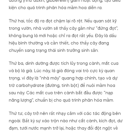
dưỡng (như auxin, gibberellin) giảm hoạt động, tạo điều
kiện cho quá trình phân hóa mầm hoa diễn ra.
Thứ hai, tốc độ ra đọt chậm lại rõ rệt. Nếu quan sát kỹ
trong vườn, nhà vườn sẽ thấy cây gần như “đứng đọt”,
không bung lá mới hoặc chỉ ra đọt rất yếu. Đây là dấu
hiệu bình thường và cần thiết, cho thấy cây đang
chuyển sang trạng thái sinh trưởng sinh sản.
Thứ ba, dinh dưỡng được tích lũy trong cành, mắt cua
và bộ lá già. Lúc này, lá già đóng vai trò cực kỳ quan
trọng, vì đây là “nhà máy” quang hợp chính, tạo và dự
trữ carbohydrate (đường, tinh bột) để nuôi mầm hoa
sau này. Các mắt cua trên cành bắt đầu được “nạp
năng lượng”, chuẩn bị cho quá trình phân hóa mầm.
Thứ tư, cây trở nên rất nhạy cảm với các tác động bên
ngoài. Bất kỳ sự xáo trộn nào như cắt cành, kích đọt, dư
đạm, tưới nước mạnh trở lại, hoặc thay đổi đột ngột về