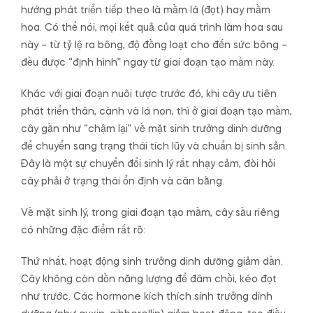
hướng phát triển tiếp theo là mầm lá (đọt) hay mầm
hoa. Có thể nói, mọi kết quả của quá trình làm hoa sau
này – từ tỷ lệ ra bông, độ đồng loạt cho đến sức bông –
đều được “định hình” ngay từ giai đoạn tạo mầm này.
Khác với giai đoạn nuôi tược trước đó, khi cây ưu tiên
phát triển thân, cành và lá non, thì ở giai đoạn tạo mầm,
cây gần như “chậm lại” về mặt sinh trưởng dinh dưỡng
để chuyển sang trạng thái tích lũy và chuẩn bị sinh sản.
Đây là một sự chuyển đổi sinh lý rất nhạy cảm, đòi hỏi
cây phải ở trạng thái ổn định và cân bằng.
Về mặt sinh lý, trong giai đoạn tạo mầm, cây sầu riêng
có những đặc điểm rất rõ:
Thứ nhất, hoạt động sinh trưởng dinh dưỡng giảm dần.
Cây không còn dồn năng lượng để đâm chồi, kéo đọt
như trước. Các hormone kích thích sinh trưởng dinh