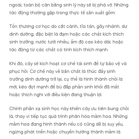
ngoài, toàn bộ cân bằng sinh lý này sẽ bị phá vỡ. Những
tác động thường gặp trong thực tế sản xuất gồm:
Tổn thương cơ học do cắt cành, tỉa tán, gãy nhánh; dư
dinh dưỡng, đặc biệt là đạm hoặc các chất kích thích
sinh trưởng; nước tưới nhiều, ẩm độ cao kéo dài; hoặc
tác động từ các chất có tính kích thích mạnh.
Khi đó, cây sẽ kích hoạt cơ chế tái sinh để tự bảo vệ và
phục hồi. Cơ chế này về bản chất là thúc đẩy sinh
trưởng dinh dưỡng trở lại, cụ thể là hình thành chồi lá
mới, kéo đọt mạnh để bù đắp phần sinh khối đã mất
hoặc thích nghi với điều kiện đang thuận lợi.
Chính phản xạ sinh học này khiến cây ưu tiên bung chồi
lá, thay vì tiếp tục quá trình phân hóa mầm hoa. Những
mầm hoa đang hình thành nếu có cũng dễ bị suy yếu,
ngừng phát triển hoặc chuyển hướng thành mầm lá.