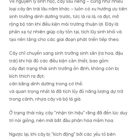
Về nguyên lý sinh học, cây sầu riêng – cũng như nhiều
loại cây ăn trái lâu năm khác – luôn có xu hướng ưu tiên
sinh trưởng dinh dưỡng trước, tức là ra lá, ra đọt, mở
rộng bộ tán khi điều kiện môi trường thuận lợi. Đây là
phản xạ tự nhiên giúp cây tồn tại, tích lũy sinh khối và
tạo nền tảng cho các giai đoạn phát triển tiếp theo.
Cây chỉ chuyển sang sinh trưởng sinh sản (ra hoa, đậu
trái) khi hội đủ các điều kiện cần thiết, bao gồm:
cây đạt trạng thái sinh trưởng ổn định, không còn bị
kích thích ra đọt;
cân bằng dinh dưỡng trong cơ thể;
và quan trọng nhất là đã tích lũy đủ năng lượng dự trữ
trong cành, nhựa cây và bộ lá già.
Ở trạng thái này, cây “nhận tín hiệu” rằng đã đến lúc duy
trì nòi giống, nên mới bắt đầu phân hóa mầm hoa.
Ngược lại, khi cây bị “kích động” bởi các yếu tố bên