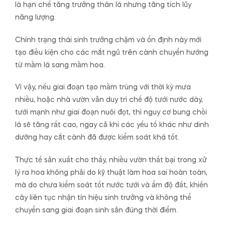
là hạn chế tăng trưởng thân lá nhưng tăng tích lũy
năng lượng.
Chính trạng thái sinh trưởng chậm và ổn định này mới
tạo điều kiện cho các mắt ngủ trên cành chuyển hướng
từ mầm lá sang mầm hoa.
Vì vậy, nếu giai đoạn tạo mầm trùng với thời kỳ mưa
nhiều, hoặc nhà vườn vẫn duy trì chế độ tưới nước dày,
tưới mạnh như giai đoạn nuôi đọt, thì nguy cơ bung chồi
lá sẽ tăng rất cao, ngay cả khi các yếu tố khác như dinh
dưỡng hay cắt cành đã được kiểm soát khá tốt.
Thực tế sản xuất cho thấy, nhiều vườn thất bại trong xử
lý ra hoa không phải do kỹ thuật làm hoa sai hoàn toàn,
mà do chưa kiểm soát tốt nước tưới và ẩm độ đất, khiến
cây liên tục nhận tín hiệu sinh trưởng và không thể
chuyển sang giai đoạn sinh sản đúng thời điểm.