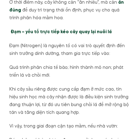
Ở thời điểm này, cây không cần “ăn nhiều”, mà cần
ăn
đúng
để duy trì trạng thái ổn định, phục vụ cho quá
trình phân hóa mầm hoa.
Đạm – yếu tố trực tiếp kéo cây quay lại nuôi lá
Đạm (Nitrogen) là nguyên tố có vai trò quyết định đến
sinh trưởng dinh dưỡng, tham gia trực tiếp vào:
Quá trình phân chia tế bào; hình thành mô non; phát
triển lá và chồi mới.
Khi cây sầu riêng được cung cấp đạm ở mức cao, tín
hiệu sinh học mà cây nhận được là điều kiện sinh trưởng
đang thuận lợi, từ đó ưu tiên bung chồi lá để mở rộng bộ
tán và tăng diện tích quang hợp.
Vì vậy, trong giai đoạn cận tạo mầm, nếu nhà vườn: