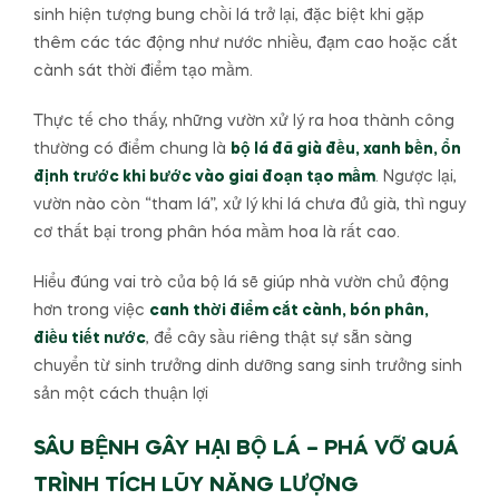
sinh hiện tượng bung chồi lá trở lại, đặc biệt khi gặp
thêm các tác động như nước nhiều, đạm cao hoặc cắt
cành sát thời điểm tạo mầm.
Thực tế cho thấy, những vườn xử lý ra hoa thành công
thường có điểm chung là
bộ lá đã già đều, xanh bền, ổn
định trước khi bước vào giai đoạn tạo mầm
. Ngược lại,
vườn nào còn “tham lá”, xử lý khi lá chưa đủ già, thì nguy
cơ thất bại trong phân hóa mầm hoa là rất cao.
Hiểu đúng vai trò của bộ lá sẽ giúp nhà vườn chủ động
hơn trong việc
canh thời điểm cắt cành, bón phân,
điều tiết nước
, để cây sầu riêng thật sự sẵn sàng
chuyển từ sinh trưởng dinh dưỡng sang sinh trưởng sinh
sản một cách thuận lợi
SÂU BỆNH GÂY HẠI BỘ LÁ – PHÁ VỠ QUÁ
TRÌNH TÍCH LŨY NĂNG LƯỢNG