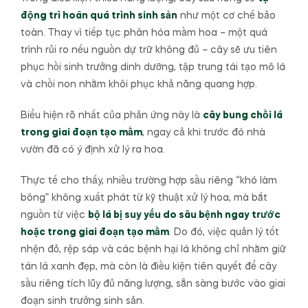
động trì hoãn quá trình sinh sản
như một cơ chế bảo
toàn. Thay vì tiếp tục phân hóa mầm hoa – một quá
trình rủi ro nếu nguồn dự trữ không đủ – cây sẽ ưu tiên
phục hồi sinh trưởng dinh dưỡng, tập trung tái tạo mô lá
và chồi non nhằm khôi phục khả năng quang hợp.
Biểu hiện rõ nhất của phản ứng này là
cây bung chồi lá
trong giai đoạn tạo mầm
, ngay cả khi trước đó nhà
vườn đã có ý định xử lý ra hoa.
Thực tế cho thấy, nhiều trường hợp sầu riêng “khó làm
bông” không xuất phát từ kỹ thuật xử lý hoa, mà bắt
nguồn từ việc
bộ lá bị suy yếu do sâu bệnh ngay trước
hoặc trong giai đoạn tạo mầm
. Do đó, việc quản lý tốt
nhện đỏ, rệp sáp và các bệnh hại lá không chỉ nhằm giữ
tán lá xanh đẹp, mà còn là điều kiện tiên quyết để cây
sầu riêng tích lũy đủ năng lượng, sẵn sàng bước vào giai
đoạn sinh trưởng sinh sản.