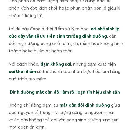
Bón phân có hàm lượng đạm cao; sử dụng các loại
phân kích đọt, kích chồi; hoặc phun phân bón lá giàu N
nhằm “dưỡng lá”,
thì dù cây đang ở thời điểm xử lý ra hoa,
cơ chế sinh lý
của cây vẫn sẽ ưu tiên sinh trưởng dinh dưỡng
, dẫn
đến hiện tượng bung chồi lá mạnh, mầm hoa không hình
thành hoặc bị lấn át hoàn toàn.
Nói cách khác,
đạm không sai
, nhưng đạm xuất hiện
sai thời điểm
sẽ trở thành tác nhân trực tiếp làm hỏng
quá trình tạo mầm.
Dinh dưỡng mất cân đối làm rối loạn tín hiệu sinh sản
Không chỉ riêng đạm, sự
mất cân đối dinh dưỡng
giữa
các nguyên tố trung – vi lượng cũng là nguyên nhân
khiến cây không thể chuyển sang sinh trưởng sinh sản
một cách ổn định.