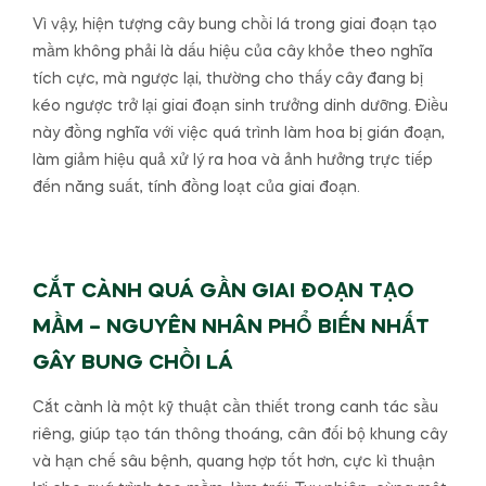
Vì vậy, hiện tượng cây bung chồi lá trong giai đoạn tạo
mầm không phải là dấu hiệu của cây khỏe theo nghĩa
tích cực, mà ngược lại, thường cho thấy cây đang bị
kéo ngược trở lại giai đoạn sinh trưởng dinh dưỡng. Điều
này đồng nghĩa với việc quá trình làm hoa bị gián đoạn,
làm giảm hiệu quả xử lý ra hoa và ảnh hưởng trực tiếp
đến năng suất, tính đồng loạt của giai đoạn.
CẮT CÀNH QUÁ GẦN GIAI ĐOẠN TẠO
MẦM – NGUYÊN NHÂN PHỔ BIẾN NHẤT
GÂY BUNG CHỒI LÁ
Cắt cành là một kỹ thuật cần thiết trong canh tác sầu
riêng, giúp tạo tán thông thoáng, cân đối bộ khung cây
và hạn chế sâu bệnh, quang hợp tốt hơn, cực kì thuận