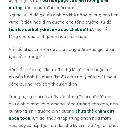
động mạnh, nên
ưu tiên phục vụ sinh trưởng dinh
dưỡng
, tức là nuôi đọt, nuôi cành.
Ngược lại, lá đã già ổn định có khả năng quang hợp bền
vững, ít tiêu hao dinh dưỡng cho tăng trưởng, từ đó
tích lũy carbohydrate và các chất dự trữ
, tạo nền
tảng cho quá trình phân hóa mầm hoa.
Vấn đề phát sinh khi cây sầu riêng bước vào giai đoạn
tạo mầm trong lúc:
Vừa kết thúc một đợt ra đọt; bộ lá còn non hoặc mới
chuyển bánh tẻ; chưa đạt độ già sinh lý cần thiết; hoạt
động quang hợp còn thiếu ổn định.
Trong trạng thái này, cây vẫn đang “mải nuôi lá”, nhu
cầu dinh dưỡng và hormone tăng trưởng còn cao, nên
xu hướng sinh trưởng dinh dưỡng
chưa thể chấm dứt
hoàn toàn
. Khi đó, thay vì tập trung phân hóa mầm
hoa, cây sẽ tiếp tục kéo dài chu kỳ sinh trưởng, dễ phát