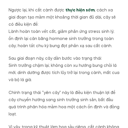
Ngược lại, khi cắt cành được
thực hiện sớm
, cách xa
giai đoạn tạo mầm một khoảng thời gian đủ dài, cây sẽ
có điều kiện để:
Lành hoàn toàn vết cắt, giảm phản ứng stress sinh lý;
ổn định lại cân bằng hormone sinh trưởng trong toàn
cây; hoàn tất chu kỳ bung đọt phản xạ sau cắt cành.
Sau giai đoạn này, cây dần bước vào trạng thái:
Sinh trưởng chậm lại; không còn xu hướng bung chồi lá
mới; dinh dưỡng được tích lũy trở lại trong cành, mắt cua
và bộ lá già.
Chính trạng thái “yên cây” này là điều kiện thuận lợi để
cây chuyển hướng sang sinh trưởng sinh sản, bắt đầu
quá trình phân hóa mầm hoa một cách ổn định và đồng
loạt.
Vì vậy, trong kỹ thuật làm hoa sầu riêng, cắt cành không