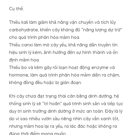
Cụ thể:
Thiếu kali làm giảm khả năng vận chuyển và tích lũy
carbohydrate, khiến cây không đủ “năng lượng dự trữ”
cho quá trình phân hóa mầm hoa.
Thiếu canxi làm mô cây yếu, khả năng dẫn truyền tín
hiệu sinh lý kém, ảnh hưởng đến sự hình thành và ổn
định mầm hoa.
Thiếu bo và kẽm gây rối loạn hoạt động enzyme và
hormone, làm quá trình phân hóa mầm diễn ra chậm,
không đồng đều hoặc bị gián đoạn.
Khi cây chưa đạt trạng thái cân bằng dinh dưỡng, hệ
thống sinh lý sẽ “trì hoãn” quá trình sinh sản và tiếp tục
duy trì sinh trưởng dinh dưỡng ở mức an toàn. Đây là lý
do vì sao nhiều vườn sầu riêng nhìn cây vẫn xanh tốt,
nhưng mầm hoa lại ra yếu, ra lác đác hoặc không ra
đúng thời điểm mong muốn.