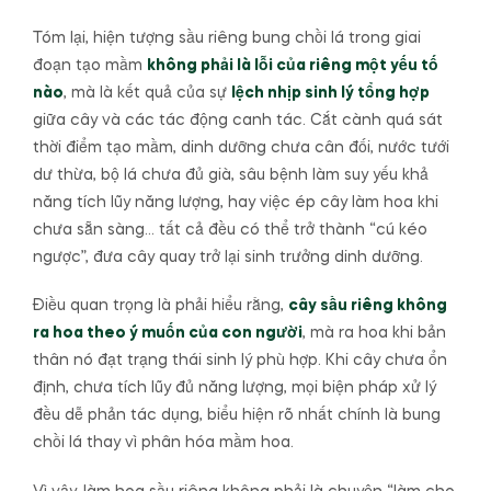
Tóm lại, hiện tượng sầu riêng bung chồi lá trong giai
đoạn tạo mầm
không phải là lỗi của riêng một yếu tố
nào
, mà là kết quả của sự
lệch nhịp sinh lý tổng hợp
giữa cây và các tác động canh tác. Cắt cành quá sát
thời điểm tạo mầm, dinh dưỡng chưa cân đối, nước tưới
dư thừa, bộ lá chưa đủ già, sâu bệnh làm suy yếu khả
năng tích lũy năng lượng, hay việc ép cây làm hoa khi
chưa sẵn sàng… tất cả đều có thể trở thành “cú kéo
ngược”, đưa cây quay trở lại sinh trưởng dinh dưỡng.
Điều quan trọng là phải hiểu rằng,
cây sầu riêng không
ra hoa theo ý muốn của con người
, mà ra hoa khi bản
thân nó đạt trạng thái sinh lý phù hợp. Khi cây chưa ổn
định, chưa tích lũy đủ năng lượng, mọi biện pháp xử lý
đều dễ phản tác dụng, biểu hiện rõ nhất chính là bung
chồi lá thay vì phân hóa mầm hoa.