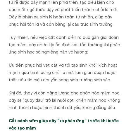
từ rễ được đẩy mạnh lên phía trên, tạo điều kiện cho
các mắt ngủ thức dậy và phát triển thành chồi lá mới.
Đây là phản xạ sinh lý hoàn toàn tự nhiên, giúp cây
phục hồi tán lá và cân bằng lại cấu trúc sinh trưởng.
Tuy nhiên, nếu việc cắt cành diễn ra quá gần giai đoạn
tạo mầm, cây chưa kịp ổn định sau tổn thương thì phản
ứng sinh học sẽ nghiêng hẳn về hướng:
Ưu tiên phục hồi vết cắt và tái tạo sinh khối; kích hoạt
mạnh quá trình bung chồi lá mới; làm gián đoạn hoặc
triệt tiêu tín hiệu chuyển sang sinh trưởng sinh sản.
Khi đó, thay vì dồn năng lượng cho phân hóa mầm hoa,
cây sẽ “quay đầu” trở lại nuôi đọt, khiến mầm hoa không
hình thành hoặc hình thành rất yếu, không đồng đều.
Cắt cành sớm giúp cây “xả phản ứng” trước khi bước
vào tạo mầm