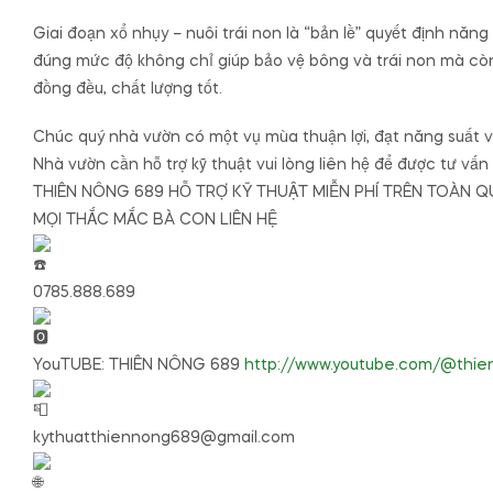
Giai đoạn xổ nhụy – nuôi trái non là “bản lề” quyết định năng
đúng mức độ không chỉ giúp bảo vệ bông và trái non mà còn t
đồng đều, chất lượng tốt.
Chúc quý nhà vườn có một vụ mùa thuận lợi, đạt năng suất v
Nhà vườn cần hỗ trợ kỹ thuật vui lòng liên hệ để được tư vấn 
THIÊN NÔNG 689 HỖ TRỢ KỸ THUẬT MIỄN PHÍ TRÊN TOÀN 
MỌI THẮC MẮC BÀ CON LIÊN HỆ
0785.888.689
YouTUBE: THIÊN NÔNG 689
http://www.youtube.com/@thie
kythuatthiennong689@gmail.com