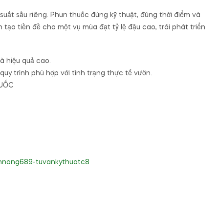
 suất sầu riêng. Phun thuốc đúng kỹ thuật, đúng thời điểm và
ạo tiền đề cho một vụ mùa đạt tỷ lệ đậu cao, trái phát triển
à hiệu quả cao.
quy trình phù hợp với tình trạng thực tế vườn.
QUỐC
nnong689-tuvankythuatc8