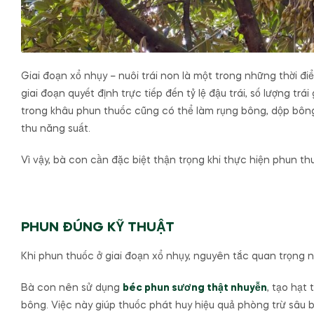
Giai đoạn xổ nhụy – nuôi trái non là một trong những thời đ
giai đoạn quyết định trực tiếp đến tỷ lệ đậu trái, số lượng trái
trong khâu phun thuốc cũng có thể làm rụng bông, dộp bông,
thu năng suất.
Vì vậy, bà con cần đặc biệt thận trọng khi thực hiện phun th
PHUN ĐÚNG KỸ THUẬT
Khi phun thuốc ở giai đoạn xổ nhụy, nguyên tắc quan trọng 
Bà con nên sử dụng
béc phun sương thật nhuyễn
, tạo hạt
bông. Việc này giúp thuốc phát huy hiệu quả phòng trừ sâu