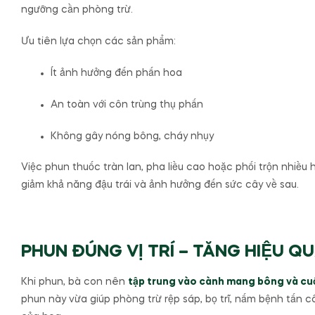
ngưỡng cần phòng trừ.
Ưu tiên lựa chọn các sản phẩm:
Ít ảnh hưởng đến phấn hoa
An toàn với côn trùng thụ phấn
Không gây nóng bông, cháy nhụy
Việc phun thuốc tràn lan, pha liều cao hoặc phối trộn nhiều 
giảm khả năng đậu trái và ảnh hưởng đến sức cây về sau.
PHUN ĐÚNG VỊ TRÍ – TĂNG HIỆU Q
Khi phun, bà con nên
tập trung vào cành mang bông và c
phun này vừa giúp phòng trừ rệp sáp, bọ trĩ, nấm bệnh tấn 