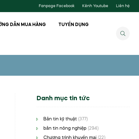
Fanpage Facebook
Kênh Youtube
Liên hệ
ỚNG DẪN MUA HÀNG
TUYỂN DỤNG
Danh mục tin tức
Bản tin kỹ thuật
(377)
bản tin nông nghiệp
(294)
Chương trình khuyến mại
(22)