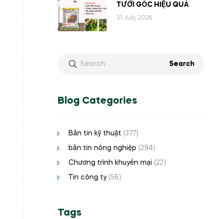
TƯỚI GỐC HIỆU QUẢ
31 July, 2026
Blog Categories
Bản tin kỹ thuật
(377)
bản tin nông nghiệp
(294)
Chương trình khuyến mại
(22)
Tin công ty
(56)
Tags