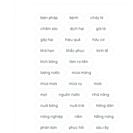
biện pháp
bệnh
cháy lá
chăm sóc
dịch hại
già lá
gây hại
hiệu quả
hữu cơ
khô hạn
khắc phục
kinh tế
kích bông
làm ra tiền
lượng nước
mùa màng
mùa mưa
mùa vụ
mưa
mọt
nguồn nước
nhà nông
nuôi bông
nuôi trái
Nông dân
nông nghiệp
nấm
Nắng nóng
phân bón
phục hồi
sâu rầy