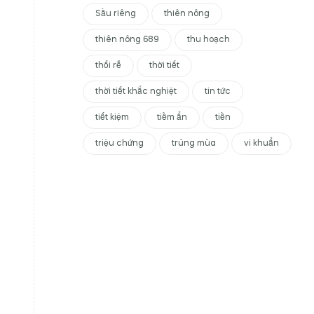
Sầu riêng
thiên nông
thiên nông 689
thu hoạch
thối rễ
thời tiết
thời tiết khắc nghiệt
tin tức
tiết kiệm
tiềm ẩn
tiền
triệu chứng
trúng mùa
vi khuẩn