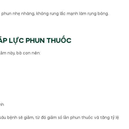
ần phun nhẹ nhàng, không rung lắc mạnh làm rụng bông.
 ÁP LỰC PHUN THUỐC
cảm này, bà con nên:
nh
sâu bệnh sẽ giảm, từ đó giảm số lần phun thuốc và tăng tỷ lệ