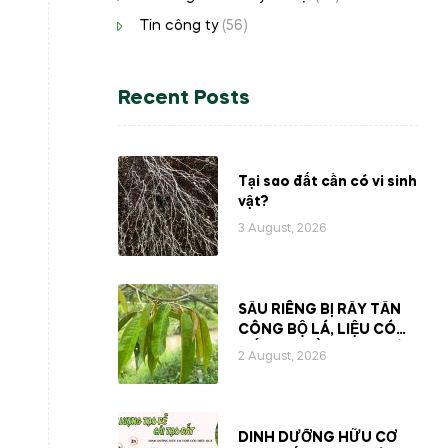
Tin công ty
(56)
Recent Posts
Tại sao đất cần có vi sinh
vật?
3 August, 2026
SẦU RIÊNG BỊ RẦY TẤN
CÔNG BỘ LÁ, LIỆU CÓ
MẤT ĐI PHẦN NHỰA BÊN
2 August, 2026
TRONG CÂY?
DINH DƯỠNG HỮU CƠ