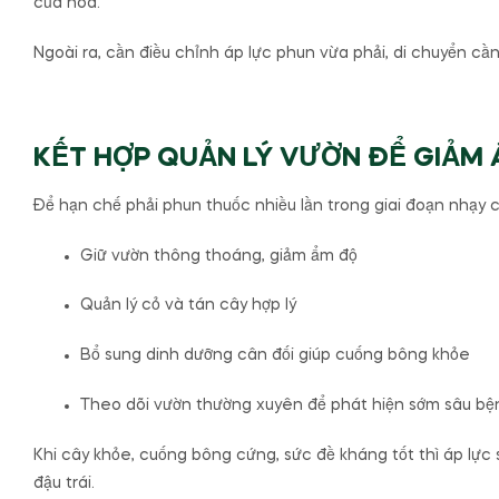
của hoa.
Ngoài ra, cần điều chỉnh áp lực phun vừa phải, di chuyển c
KẾT HỢP QUẢN LÝ VƯỜN ĐỂ GIẢM
Để hạn chế phải phun thuốc nhiều lần trong giai đoạn nhạy 
Giữ vườn thông thoáng, giảm ẩm độ
Quản lý cỏ và tán cây hợp lý
Bổ sung dinh dưỡng cân đối giúp cuống bông khỏe
Theo dõi vườn thường xuyên để phát hiện sớm sâu bệ
Khi cây khỏe, cuống bông cứng, sức đề kháng tốt thì áp lực 
đậu trái.