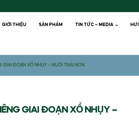
GIỚI THIỆU
SẢN PHẨM
TIN TỨC – MEDIA
HƯ
G GIAI ĐOẠN XỔ NHỤY – NUÔI TRÁI NON
IÊNG GIAI ĐOẠN XỔ NHỤY –