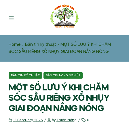
Home
Bản tin kỹ thuật
MỘT SỐ LƯU Ý KHI CHĂM
SÓC SẦU RIÊNG XỔ NHỤY GIAI ĐOẠN NẮNG NÓNG
BẢN TIN KỸ THUẬT
BẢN TIN NÔNG NGHIỆP
MỘT SỐ LƯU Ý KHI CHĂM
SÓC SẦU RIÊNG XỔ NHỤY
GIAI ĐOẠN NẮNG NÓNG
13 February, 2026
by
Thiên Nông
0