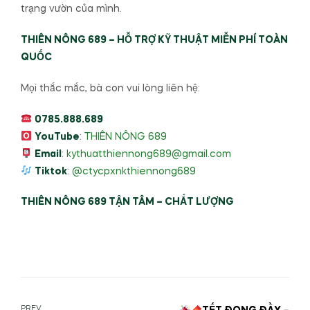
trạng vườn của mình.
THIÊN NÔNG 689 – HỖ TRỢ KỸ THUẬT MIỄN PHÍ TOÀN
QUỐC
Mọi thắc mắc, bà con vui lòng liên hệ:
0785.888.689
YouTube
:
THIÊN NÔNG 689
Email
:
kythuatthiennong689@gmail.com
Tiktok
:
@ctycpxnkthiennong689
THIÊN NÔNG 689 TẬN TÂM – CHẤT LƯỢNG
PREV