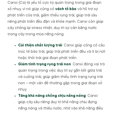
Canxi (Ca) là yếu tố cực kỳ quan trọng trong giai đoạn
xổ nhụy, vì nó giúp củng cố
vách tế bào
và hỗ trợ sự
phát triển của trái, giảm thiểu rụng trái, giúp trái sầu
riêng phát triển đều đặn và khỏe mạnh. Canxi còn giúp
cây chống lại stress nhiệt, duy trì sự cân bằng nước
trong cây trong mùa nắng nóng.
Cải thiện chất lượng trái
: Canxi giúp củng cố cấu
trúc tế bào trái, giúp trái phát triển đều và ít bị nứt
hoặc thối trái giai đoạn phát triển.
Giảm tình trạng rụng trái non
: Canxi đóng vai trò
quan trọng trong việc duy trì sự gắn kết giữa trái
và cuống trái, giúp giảm thiểu tình trạng rụng trái
non – một vấn đề thường gặp trong giai đoạn xổ
nhụy.
Tăng khả năng chống chịu nắng nóng
: Canxi
giúp cây sầu riêng duy trì khả năng chịu đựng
nắng nóng và thiếu nước, nhờ vào khả năng điều