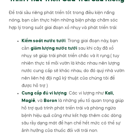
Để trái sầu riêng phát triển tốt trong điều kiện nắng
nóng, bạn cần thực hiện những biện pháp chăm sóc
hợp lý trong suốt giai đoạn xổ nhụy và phát triển trái:
Kiểm soát nước tưới
: Trong giai đoạn này, bạn
cần
giảm lượng nước tưới
sau khi cây đã xổ
nhụy. sẽ giúp trái phát triển chắc và ít rụng.( tuy
nhiên thực tế mỗi vườn là khác nhau nên lượng
nước cung cấp sẽ khác nhau, do đó quý nhà vườn
nên liên hệ đội ngũ kỹ thuật của chúng tôi để
được hỗ trợ )
Cung cấp đủ vi lượng
: Các vi lượng như
Kali,
Magiê
, và
Boron
là những yếu tố quan trọng giúp
hỗ trợ quá trình phát triển trái và phòng ngừa
bệnh hiệu quả cũng như kết hợp thêm các dòng
sâu rầy dạng mát để hạn chế hết mức có thể sự
ảnh hưởng của thuốc đối với trái non.