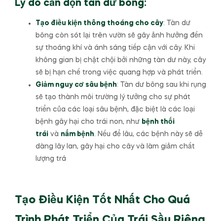
Lý do cần dọn tàn dư bông:
Tạo điều kiện thông thoáng cho cây
: Tàn dư
bông còn sót lại trên vườn sẽ gây ảnh hưởng đến
sự thoáng khí và ánh sáng tiếp cận với cây. Khi
không gian bị chật chội bởi những tàn dư này, cây
sẽ bị hạn chế trong việc quang hợp và phát triển.
Giảm nguy cơ sâu bệnh
: Tàn dư bông sau khi rụng
sẽ tạo thành môi trường lý tưởng cho sự phát
triển của các loại sâu bệnh, đặc biệt là các loại
bệnh gây hại cho trái non, như
bệnh thối
trái
và
nấm bệnh
. Nếu để lâu, các bệnh này sẽ dễ
dàng lây lan, gây hại cho cây và làm giảm chất
lượng trá
Tạo Điều Kiện Tốt Nhất Cho Quá
Trình Phát Triển Của Trái Sầu Riêng