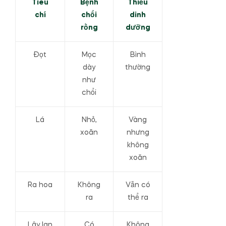
Tiêu
Bệnh
Thiếu
chí
chổi
dinh
rồng
dưỡng
Đọt
Mọc
Bình
dày
thường
như
chổi
Lá
Nhỏ,
Vàng
xoăn
nhưng
không
xoăn
Ra hoa
Không
Vẫn có
ra
thể ra
Lây lan
Có
Không