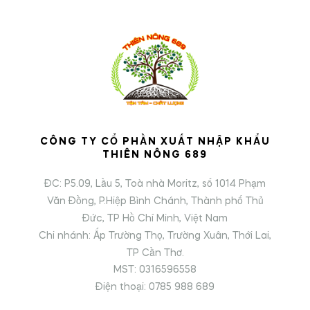
CÔNG TY CỔ PHẦN XUẤT NHẬP KHẨU
THIÊN NÔNG 689
ĐC: P5.09, Lầu 5, Toà nhà Moritz, số 1014 Phạm
Văn Đồng, P.Hiệp Bình Chánh, Thành phố Thủ
Đức, TP Hồ Chí Minh, Việt Nam
Chi nhánh: Ấp Trường Thọ, Trường Xuân, Thới Lai,
TP Cần Thơ.
MST: 0316596558
Điện thoại: 0785 988 689