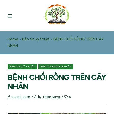
Home
Bản tin kỹ thuật
BỆNH CHỔI RỒNG TRÊN CÂY
NHÃN
BẢN TIN KỸ THUẬT
BẢN TIN NÔNG NGHIỆP
BỆNH CHỔI RỒNG TRÊN CÂY
NHÃN
4 April, 2026
by
Thiên Nông
0