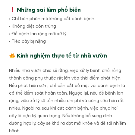
Những sai lầm phổ biến
• Chỉ bón phân mà không cắt cành bệnh
• Không diệt côn trùng
• Để bệnh lan rộng mới xử lý
• Tiếc cây bị nặng
Kinh nghiệm thực tế từ nhà vườn
Nhiều nhà vườn chia sẻ rằng, việc xử lý bệnh chổi rồng
thành công phụ thuộc rất lớn vào thời điểm phát hiện.
Nếu phát hiện sớm, chỉ cần cắt bỏ một vài cành bệnh là
có thể kiểm soát hoàn toàn. Ngược lại, nếu để bệnh lan
rộng, việc xử lý sẽ tốn nhiều chi phí và công sức hơn rất
nhiều. Ngoài ra, sau khi cắt cành bệnh, việc phục hồi
cây là cực kỳ quan trọng. Nếu không bổ sung dinh
dưỡng hợp lý, cây sẽ khó ra đọt mới khỏe và dễ tái nhiễm
bệnh.