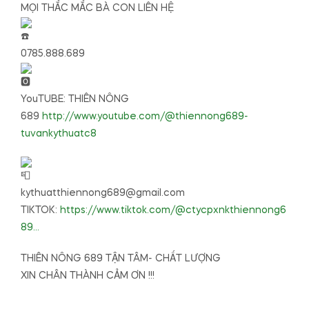
MỌI THẮC MẮC BÀ CON LIÊN HỆ
0785.888.689
YouTUBE: THIÊN NÔNG
689
http://www.youtube.com/@thiennong689-
tuvankythuatc8
kythuatthiennong689@gmail.com
TIKTOK:
https://www.tiktok.com/@ctycpxnkthiennong6
89…
THIÊN NÔNG 689 TẬN TÂM- CHẤT LƯỢNG
XIN CHÂN THÀNH CẢM ƠN !!!