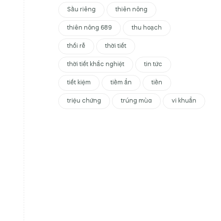
Sầu riêng
thiên nông
thiên nông 689
thu hoạch
thối rễ
thời tiết
thời tiết khắc nghiệt
tin tức
tiết kiệm
tiềm ẩn
tiền
triệu chứng
trúng mùa
vi khuẩn