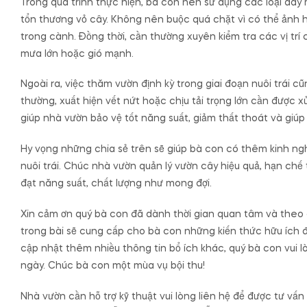
Trong quá trình thực hiện, bà con nên sử dụng các loại dây 
tổn thương vỏ cây. Không nên buộc quá chặt vì có thể ảnh
trong cành. Đồng thời, cần thường xuyên kiểm tra các vị trí 
mưa lớn hoặc gió mạnh.
Ngoài ra, việc thăm vườn định kỳ trong giai đoạn nuôi trái 
thường, xuất hiện vết nứt hoặc chịu tải trọng lớn cần được 
giúp nhà vườn bảo vệ tốt năng suất, giảm thất thoát và giúp 
Hy vọng những chia sẻ trên sẽ giúp bà con có thêm kinh ng
nuôi trái. Chúc nhà vườn quản lý vườn cây hiệu quả, hạn chế thi
đạt năng suất, chất lượng như mong đợi.
Xin cảm ơn quý bà con đã dành thời gian quan tâm và theo d
trong bài sẽ cung cấp cho bà con những kiến thức hữu ích đ
cập nhật thêm nhiều thông tin bổ ích khác, quý bà con vui 
ngày. Chúc bà con một mùa vụ bội thu!
Nhà vườn cần hỗ trợ kỹ thuật vui lòng liên hệ để được tư vấn 