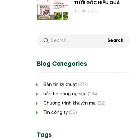
TƯỚI GỐC HIỆU QUẢ
31 July, 2026
Blog Categories
Bản tin kỹ thuật
(377)
bản tin nông nghiệp
(294)
Chương trình khuyến mại
(22)
Tin công ty
(56)
Tags