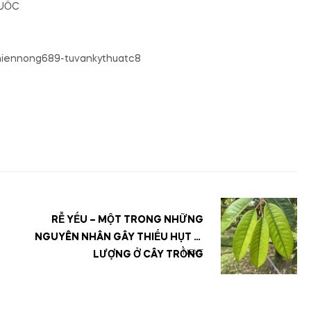
QUỐC
hiennong689-tuvankythuatc8
RỄ YẾU – MỘT TRONG NHỮNG
NGUYÊN NHÂN GÂY THIẾU HỤT VI
NEXT
LƯỢNG Ở CÂY TRỒNG