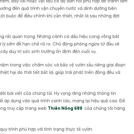
mềm, dây vải hoặc vật liệu có độ đàn hồi phù hợp để tránh làm
 hưởng đến quá trình vận chuyển nước và dinh dưỡng bên
cột buộc để điều chỉnh khi cần thiết, nhất là sau những đợt
cũng rất quan trọng. Những cành có dấu hiệu cong võng bất
xử lý sớm để hạn chế rủi ro. Chủ động phòng ngừa từ đầu sẽ
cây duy trì sức sinh trưởng ổn định đến cuối vụ.
hiệm trong việc chăm sóc và bảo vệ vườn sầu riêng giai đoạn
ệt hại do thời tiết bất lợi, giúp trái phát triển đồng đều và
õi bài viết của chúng tôi. Hy vọng rằng những thông tin
ể áp dụng vào quá trình canh tác, mang lại hiệu quả cao. Để
lòng truy cập trang web
Thiên Nông 689
của chúng tôi hàng
quy trình phù hợp với tình trạng thực tế vườn.