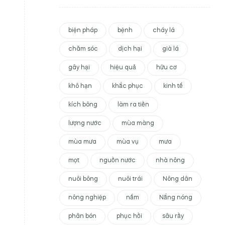
biện pháp
bệnh
cháy lá
chăm sóc
dịch hại
già lá
gây hại
hiệu quả
hữu cơ
khô hạn
khắc phục
kinh tế
kích bông
làm ra tiền
lượng nước
mùa màng
mùa mưa
mùa vụ
mưa
mọt
nguồn nước
nhà nông
nuôi bông
nuôi trái
Nông dân
nông nghiệp
nấm
Nắng nóng
phân bón
phục hồi
sâu rầy