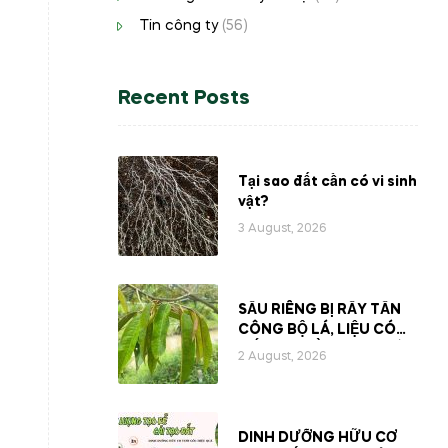
Tin công ty
(56)
Recent Posts
Tại sao đất cần có vi sinh
vật?
3 August, 2026
SẦU RIÊNG BỊ RẦY TẤN
CÔNG BỘ LÁ, LIỆU CÓ
MẤT ĐI PHẦN NHỰA BÊN
2 August, 2026
TRONG CÂY?
DINH DƯỠNG HỮU CƠ