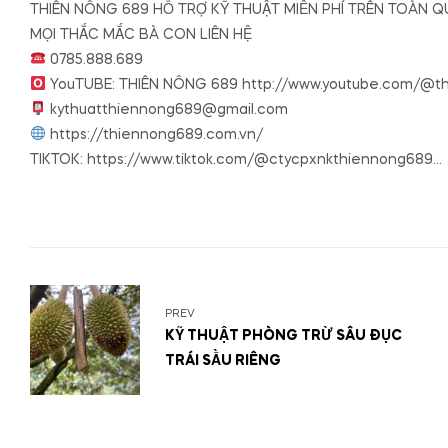
THIÊN NÔNG 689 HỖ TRỢ KỸ THUẬT MIỄN PHÍ TRÊN TOÀN 
MỌI THẮC MẮC BÀ CON LIÊN HỆ
0785.888.689
YouTUBE: THIÊN NÔNG 689 http://www.youtube.com/@t
kythuatthiennong689@gmail.com
https://thiennong689.com.vn/
TIKTOK: https://www.tiktok.com/@ctycpxnkthiennong689…
PREV
KỸ THUẬT PHÒNG TRỪ SÂU ĐỤC
TRÁI SẦU RIÊNG