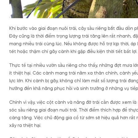
Khi bước vào giai đoạn nuôi trái, cây sầu riêng bắt đầu dồn 
Đây cũng là thời điểm trọng lượng trái tăng lên rất nhanh, 
mang nhiều trái cùng lúc. Nếu không được hỗ trợ kịp thời, áp
tét hoặc thậm chí gãy cành khi gặp điều kiện thời tiết bất lợi.
Thực tế tại nhiều vườn sầu riêng cho thấy, những đợt mưa lớ
ít thiệt hại. Các cành mang trái nằm xa thân chính, cành y
lực lớn. Khi cành bị gãy, không chỉ làm mất số lượng trái đ
hưởng đến khả năng phục hồi và sinh trưởng ở những vụ tiếp
Chính vì vậy, việc cột cành và nâng đỡ trái cần được xem l
sóc sầu riêng giai đoạn nuôi trái. Thời điểm thích hợp để thự
càng tăng. Việc chủ động gia cố từ sớm sẽ hiệu quả hơn rất n
xảy ra thiệt hại.