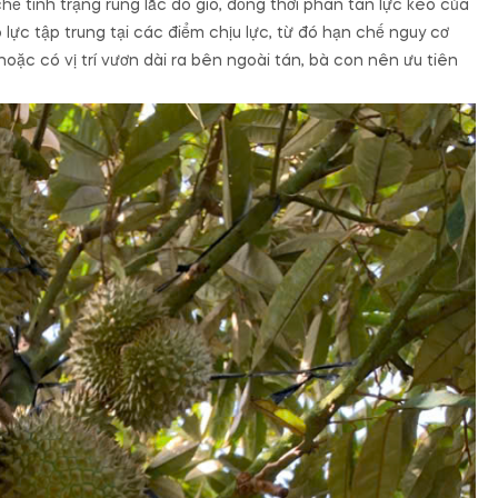
ế tình trạng rung lắc do gió, đồng thời phân tán lực kéo của
p lực tập trung tại các điểm chịu lực, từ đó hạn chế nguy cơ
oặc có vị trí vươn dài ra bên ngoài tán, bà con nên ưu tiên