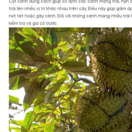
Cột cành đúng cách giúp cố định các cành mang trái, hạn ch
trái lên nhiều vị trí khác nhau trên cây. Điều này giúp giảm á
nứt tét hoặc gãy cành. Đối với những cành mang nhiều trái h
kiểm tra và gia cố trước.