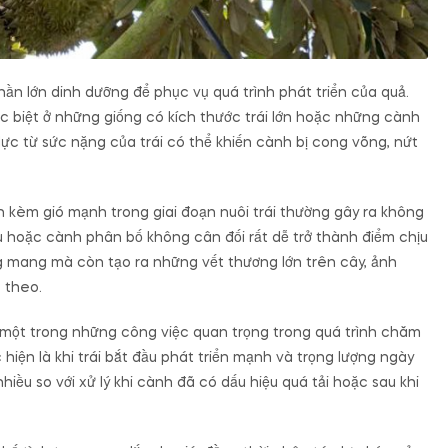
phần lớn dinh dưỡng để phục vụ quá trình phát triển của quả.
đặc biệt ở những giống có kích thước trái lớn hoặc những cành
 lực từ sức nặng của trái có thể khiến cành bị cong võng, nứt
n kèm gió mạnh trong giai đoạn nuôi trái thường gây ra không
ếu hoặc cành phân bố không cân đối rất dễ trở thành điểm chịu
ang mang mà còn tạo ra những vết thương lớn trên cây, ảnh
 theo.
à một trong những công việc quan trọng trong quá trình chăm
c hiện là khi trái bắt đầu phát triển mạnh và trọng lượng ngày
hiều so với xử lý khi cành đã có dấu hiệu quá tải hoặc sau khi