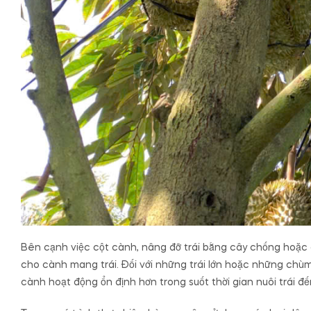
Bên cạnh việc cột cành, nâng đỡ trái bằng cây chống hoặc cá
cho cành mang trái. Đối với những trái lớn hoặc những chùm
cành hoạt động ổn định hơn trong suốt thời gian nuôi trái đ