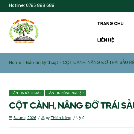
Hotline: 0785 888 689
TRANG CHỦ
LIÊN HỆ
Home
Bản tin kỹ thuật
CỘT CÀNH, NÂNG ĐỠ TRÁI SẦU RI
BẢN TIN KỸ THUẬT
BẢN TIN NÔNG NGHIỆP
CỘT CÀNH, NÂNG ĐỠ TRÁI SẦU
6 June, 2026
by
Thiên Nông
0