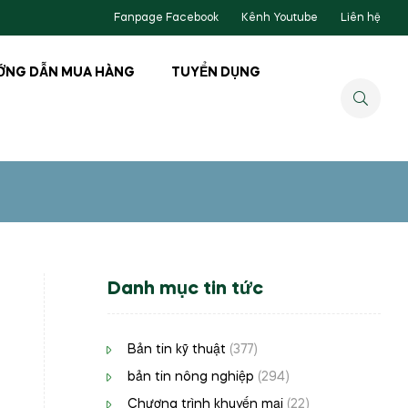
Fanpage Facebook
Kênh Youtube
Liên hệ
ỚNG DẪN MUA HÀNG
TUYỂN DỤNG
Danh mục tin tức
Bản tin kỹ thuật
(377)
bản tin nông nghiệp
(294)
Chương trình khuyến mại
(22)