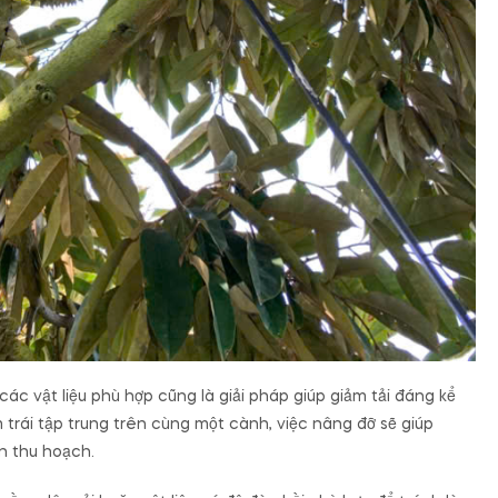
c vật liệu phù hợp cũng là giải pháp giúp giảm tải đáng kể
 trái tập trung trên cùng một cành, việc nâng đỡ sẽ giúp
ến thu hoạch.