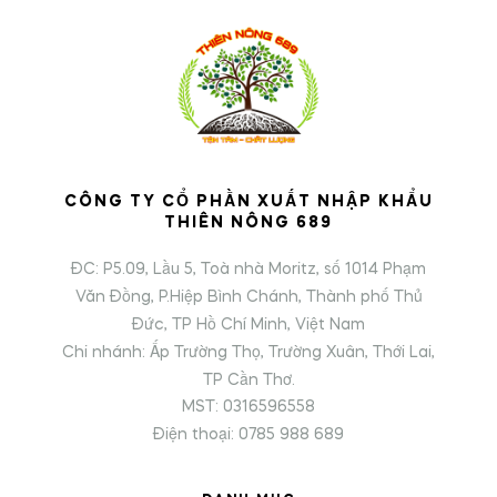
CÔNG TY CỔ PHẦN XUẤT NHẬP KHẨU
THIÊN NÔNG 689
ĐC: P5.09, Lầu 5, Toà nhà Moritz, số 1014 Phạm
Văn Đồng, P.Hiệp Bình Chánh, Thành phố Thủ
Đức, TP Hồ Chí Minh, Việt Nam
Chi nhánh: Ấp Trường Thọ, Trường Xuân, Thới Lai,
TP Cần Thơ.
MST: 0316596558
Điện thoại: 0785 988 689