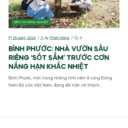
BẢN TIN NÔNG NGHIỆP
26 April, 2024
by
Thiên Nông
0
BÌNH PHƯỚC: NHÀ VƯỜN SẦU
RIÊNG ‘SỐT SẪM’ TRƯỚC CƠN
NẮNG HẠN KHẮC NHIỆT
Bình Phước, một trong những tỉnh nằm ở vùng Đông
Nam Bộ của Việt Nam, đang đối mặt với thách…